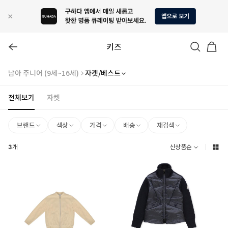
키즈
남아 주니어 (9세~16세)
자켓/베스트
전체보기
자켓
브랜드
색상
가격
배송
재검색
3
개
신상품순