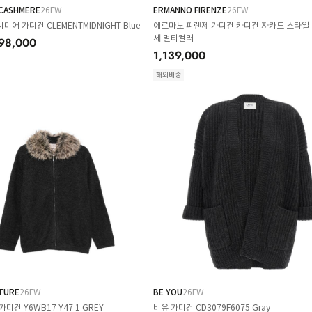
CASHMERE
26FW
ERMANNO FIRENZE
26FW
어 가디건 CLEMENTMIDNIGHT Blue
에르마노 피렌제 가디건 카디건 자카드 스타일
세 멀티컬러
798,000
1,139,000
해외배송
TURE
26FW
BE YOU
26FW
디건 Y6WB17 Y47 1 GREY
비유 가디건 CD3079F6075 Gray