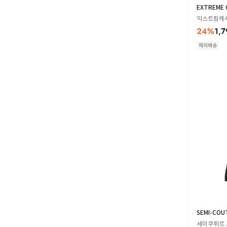
EXTREME 
익스트림캐시미
24
%
1,
해외배송
SEMI-COU
세미쿠튀르 가