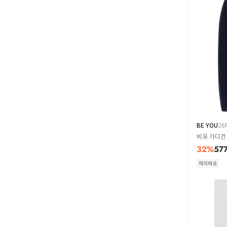
BE YOU
26
비유 가디건 C
32
%
57
해외배송