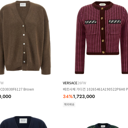
FW
VERSACE
26FW
D3030F6127 Brown
베르사체 가디건 10265461A190522P6H0 P
0,000
34
%
1,723,000
해외배송