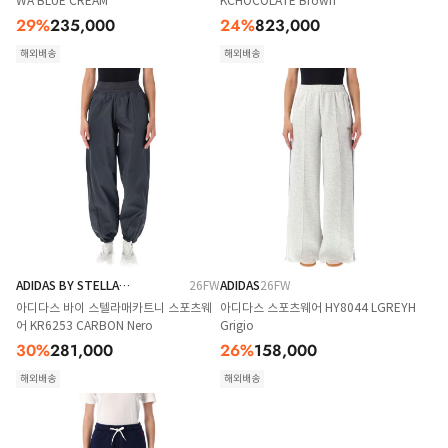
WA BLUE CREAM
KCHOCOLATE Brown
29
%
235,000
24
%
823,000
해외배송
해외배송
ADIDAS BY STELLA
26FW
ADIDAS
26FW
MCCARTNEY
아디다스 바이 스텔라매카트니 스포츠웨
아디다스 스포츠웨어 HY8044 LGREYH
어 KR6253 CARBON Nero
Grigio
30
%
281,000
26
%
158,000
해외배송
해외배송