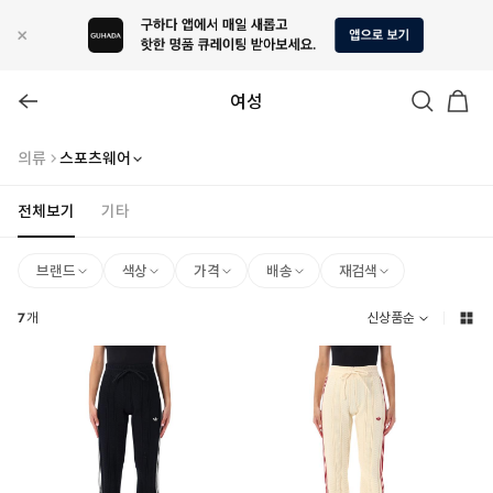
여성
의류
스포츠웨어
전체보기
기타
브랜드
색상
가격
배송
재검색
7
개
신상품순