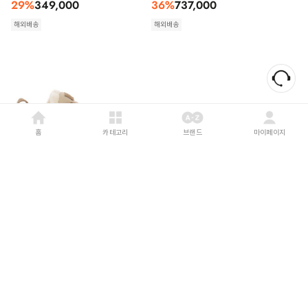
29
%
349,000
36
%
737,000
해외배송
해외배송
홈
카테고리
브랜드
마이페이지
UGG
26FW
ON RUNNING
26FW
어그 로우멜 스니커즈 1144032CHE
온 러닝 스니커즈 3WG30212675
Neutrals
Neutrals
33
%
297,000
27
%
361,000
해외배송
해외배송