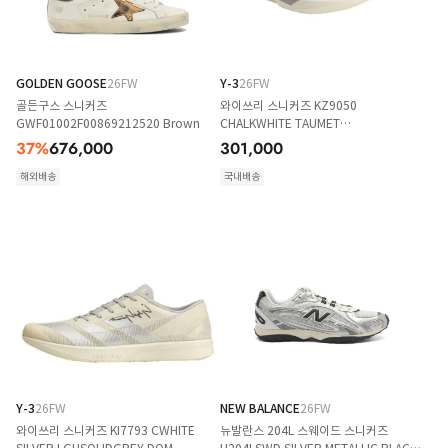
GOLDEN GOOSE
26FW
Y-3
26FW
골든구스 스니커즈
와이쓰리 스니커즈 KZ9050
GWF01002F00869212520 Brown
CHALKWHITE TAUMET
LGHSOLIDGREY DOM
37
%
676,000
301,000
해외배송
국내배송
Y-3
26FW
NEW BALANCE
26FW
와이쓰리 스니커즈 KI7793 CWHITE
뉴발란스 204L 스웨이드 스니커즈