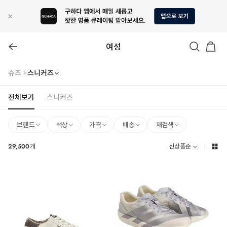
여성
슈즈
스니커즈
전체보기
스니커즈
브랜드
색상
가격
배송
재검색
29,500
개
신상품순