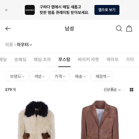
남성
의류
아우터
패딩
숏패딩
패딩 조끼
무스탕
바이커 자켓
케이프
기타
브랜드
색상
가격
배송
재검색
279
개
신상품순