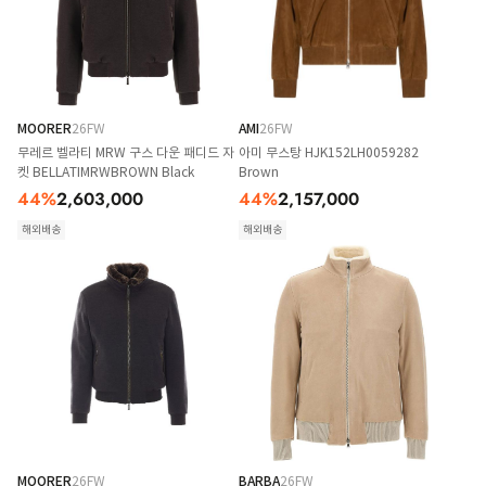
MOORER
26FW
AMI
26FW
무레르 벨라티 MRW 구스 다운 패디드 자
아미 무스탕 HJK152LH0059282
켓 BELLATIMRWBROWN Black
Brown
44
%
2,603,000
44
%
2,157,000
해외배송
해외배송
MOORER
26FW
BARBA
26FW