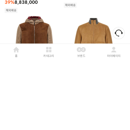
39
%
8,838,000
해외배송
해외배송
홈
카테고리
브랜드
마이페이지
BRUNELLO CUCINELLI
26FW
BRUNELLO CUCINELLI
26FW
브루넬로 쿠치넬리 무스탕
브루넬로 쿠치넬리 무스탕
MPCLF2053CIW19 Brown
MPCLF2085CJB23 Beige
39
%
6,692,000
39
%
7,919,000
해외배송
해외배송