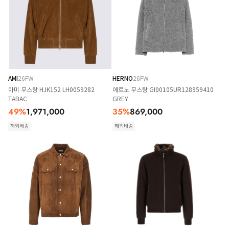
AMI
26FW
HERNO
26FW
아미 무스탕 HJK152 LH0059282
에르노 무스탕 GI00105UR128959410
TABAC
GREY
49
%
1,971,000
35
%
869,000
해외배송
해외배송