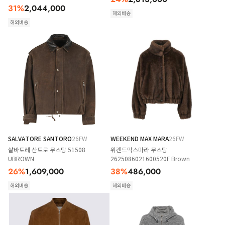
31
%
2,044,000
해외배송
해외배송
SALVATORE SANTORO
26FW
WEEKEND MAX MARA
26FW
살바토레 산토로 무스탕 51508
위켄드막스마라 무스탕
UBROWN
2625086021600520F Brown
26
%
1,609,000
38
%
486,000
해외배송
해외배송