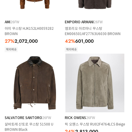
AMI
26FW
EMPORIO ARMANI
26FW
아미 무스탕 HJK152LH0059282
엠포리오 아르마니 무스탕
BROWN
EM006501AF27763U6030 BROWN
27
%
2,072,000
42
%
601,000
해외배송
해외배송
SALVATORE SANTORO
26FW
RICK OWENS
26FW
살바토레 산토로 무스탕 51508 U
릭 오웬스 무스탕 RU02F4764LCS Beige
BROWN Black
24
%
2,813,000