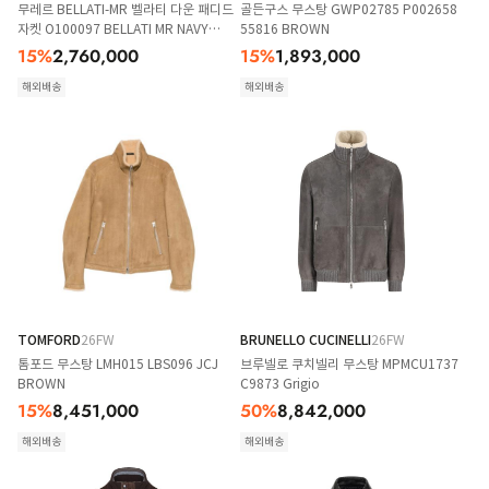
무레르 BELLATI-MR 벨라티 다운 패디드
골든구스 무스탕 GWP02785 P002658
자켓 O100097 BELLATI MR NAVY
55816 BROWN
BLUE
15
%
2,760,000
15
%
1,893,000
해외배송
해외배송
TOMFORD
26FW
BRUNELLO CUCINELLI
26FW
톰포드 무스탕 LMH015 LBS096 JCJ
브루넬로 쿠치넬리 무스탕 MPMCU1737
BROWN
C9873 Grigio
15
%
8,451,000
50
%
8,842,000
해외배송
해외배송