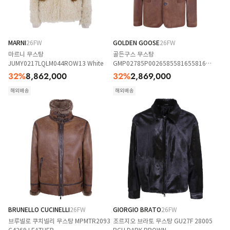
MARNI
26FW
GOLDEN GOOSE
26FW
마르니 무스탕
골든구스 무스탕
JUMY0217LQLM044ROW13 White
GMP02785P0026585581655816
Brown
32
%
8,862,000
32
%
2,869,000
해외배송
해외배송
BRUNELLO CUCINELLI
26FW
GIORGIO BRATO
26FW
브루넬로 쿠치넬리 무스탕 MPMTR2093
조르지오 브라토 무스탕 GU27F 28005