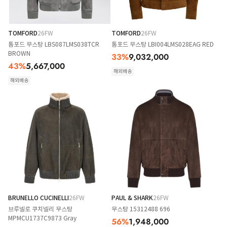
TOMFORD
26FW
TOMFORD
26FW
톰포드 무스탕 LBS087LMS038TCR
톰포드 무스탕 LBI004LMS028EAG RED
BROWN
33
%
9,032,000
43
%
5,667,000
해외배송
해외배송
BRUNELLO CUCINELLI
26FW
PAUL & SHARK
26FW
브루넬로 쿠치넬리 무스탕
무스탕 15312488 696
MPMCU1737C9873 Gray
56
%
1,948,000