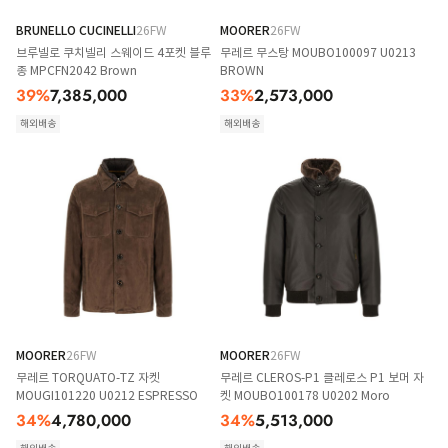
BRUNELLO CUCINELLI
26FW
MOORER
26FW
브루넬로 쿠치넬리 스웨이드 4포켓 블루
무레르 무스탕 MOUBO100097 U0213
종 MPCFN2042 Brown
BROWN
39
%
7,385,000
33
%
2,573,000
해외배송
해외배송
MOORER
26FW
MOORER
26FW
무레르 TORQUATO-TZ 자켓
무레르 CLEROS-P1 클레로스 P1 보머 자
MOUGI101220 U0212 ESPRESSO
켓 MOUBO100178 U0202 Moro
34
%
4,780,000
34
%
5,513,000