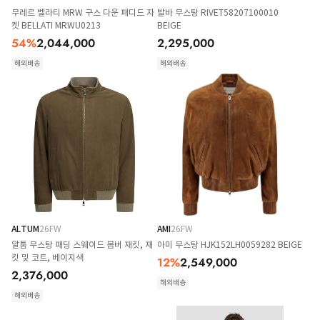
무레르 벨라티 MRW 구스 다운 패디드 자
발바 무스탕 RIVET58207100010
켓 BELLATI MRWU0213
BEIGE
54
%
2,044,000
2,295,000
해외배송
해외배송
ALTUM
26FW
AMI
26FW
알툼 무스탕 패딩 스웨이드 봄버 재킷, 재
아미 무스탕 HJK152LH0059282 BEIGE
킷 및 코트, 베이지색
12
%
2,549,000
2,376,000
해외배송
해외배송