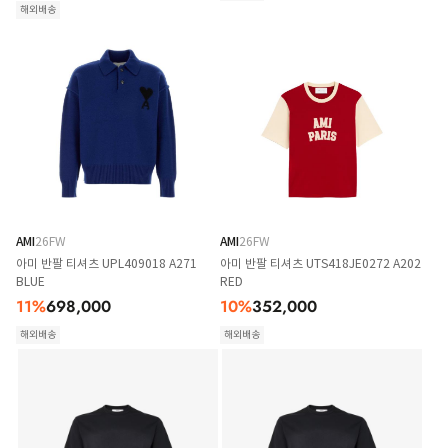
해외배송
AMI
26FW
AMI
26FW
아미 반팔 티셔츠 UPL409018 A271
아미 반팔 티셔츠 UTS418JE0272 A202
BLUE
RED
11
%
698,000
10
%
352,000
해외배송
해외배송