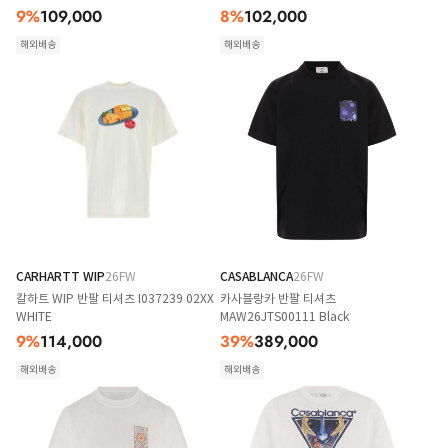
9
%
109,000
8
%
102,000
해외배송
해외배송
CARHARTT WIP
26FW
CASABLANCA
26FW
칼하트 WIP 반팔 티셔츠 I037239 02XX
카사블랑카 반팔 티셔츠
WHITE
MAW26JTS00111 Black
9
%
114,000
39
%
389,000
해외배송
해외배송