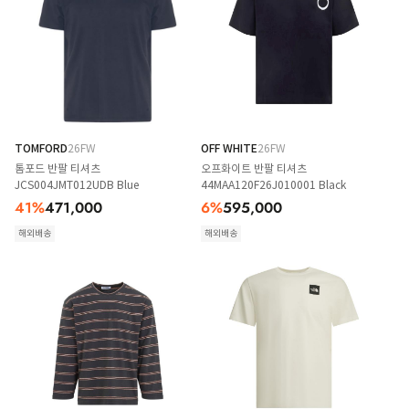
TOMFORD
26FW
OFF WHITE
26FW
톰포드 반팔 티셔츠
오프화이트 반팔 티셔츠
JCS004JMT012UDB Blue
44MAA120F26J010001 Black
41
%
471,000
6
%
595,000
해외배송
해외배송