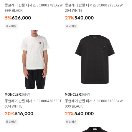
몽클레어 반팔 티셔츠 8C0003789AYW
몽클레어 반팔 티셔츠 8C0003789AYW
999 BLACK
204 WHITE
5
%
626,000
21
%
540,000
해외배송
해외배송
MONCLER
26FW
MONCLER
26FW
몽클레어 반팔 티셔츠 8C000438390T
몽클레어 반팔 티셔츠 8C0003789AYW
034 WHITE
999 BLACK
20
%
516,000
21
%
540,000
해외배송
해외배송