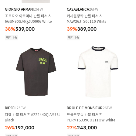
GIORGIO ARMANI
26FW
CASABLANCA
26FW
조르지오 아르마니 반팔 티셔츠
카사블랑카 반팔 티셔츠
6GSM90SJRQZU0006 White
MAW26JTS00110 White
38
%
539,000
39
%
389,000
해외배송
해외배송
DIESEL
26FW
DROLE DE MONSIEUR
26FW
디젤 반팔 티셔츠 A222440QIAM99J
드롤드무슈 반팔 티셔츠
Black
PERMTS339CO311OW White
26
%
192,000
27
%
243,000