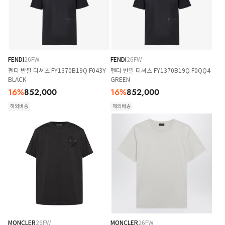
FENDI
26FW
FENDI
26FW
펜디 반팔 티셔츠 FY1370B19Q F043Y
펜디 반팔 티셔츠 FY1370B19Q F0QQ4
BLACK
GREEN
16
%
852,000
16
%
852,000
해외배송
해외배송
MONCLER
26FW
MONCLER
26FW