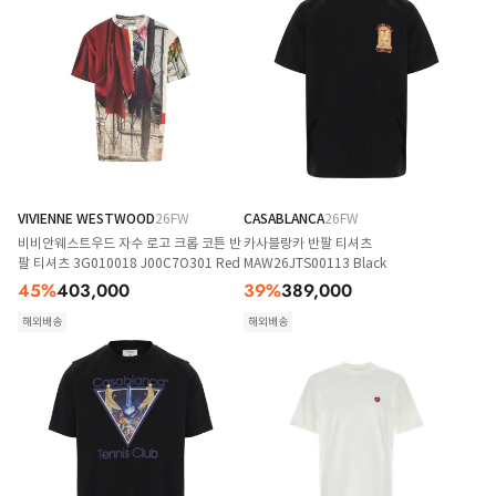
VIVIENNE WESTWOOD
26FW
CASABLANCA
26FW
비비안웨스트우드 자수 로고 크롭 코튼 반
카사블랑카 반팔 티셔츠
팔 티셔츠 3G010018 J00C7O301 Red
MAW26JTS00113 Black
45
%
403,000
39
%
389,000
해외배송
해외배송