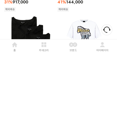
31
%
917,000
41
%
144,000
해외배송
해외배송
홈
카테고리
브랜드
마이페이지
PAUL SMITH
26FW
PAUL SMITH
26FW
폴 스미스 반팔 티셔츠 M1A389 M3PK79
폴 스미스 지브라 패치 반팔 M2R011R
BLACK
WP607801 WHITE
41
%
109,000
41
%
144,000
해외배송
해외배송