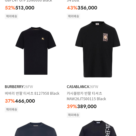
G8PL4T G7P1DN0000 Black
34 Dust
52
%
513,000
43
%
356,000
해외배송
해외배송
BURBERRY
26FW
CASABLANCA
26FW
버버리 반팔 티셔츠 8127958 Black
카사블랑카 반팔 티셔츠
MAW26JTS00115 Black
37
%
466,000
39
%
389,000
해외배송
해외배송