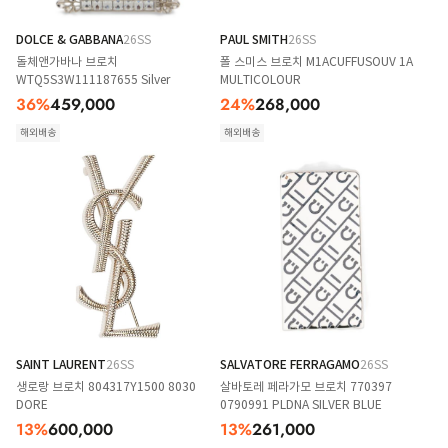
DOLCE & GABBANA
26SS
PAUL SMITH
26SS
돌체앤가바나 브로치
폴 스미스 브로치 M1ACUFFUSOUV 1A
WTQ5S3W111187655 Silver
MULTICOLOUR
36
%
459,000
24
%
268,000
해외배송
해외배송
SAINT LAURENT
26SS
SALVATORE FERRAGAMO
26SS
생로랑 브로치 804317Y1500 8030
살바토레 페라가모 브로치 770397
DORE
0790991 PLDNA SILVER BLUE
13
%
600,000
13
%
261,000