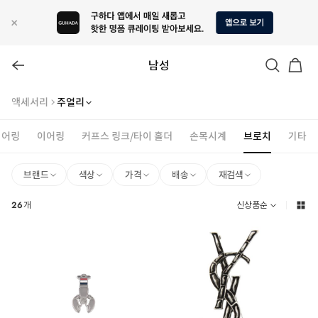
남성
액세서리
주얼리
이어링
이어링
커프스 링크/타이 홀더
손목시계
브로치
기타
브랜드
색상
가격
배송
재검색
26
개
신상품순