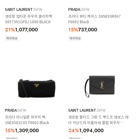
SAINT LAURENT
26FW
PRADA
26FW
생로랑 업타운 파우치 클러치백
프라다 뷰티 케이스 1NS693R067
5657391GF0J 1000 BLACK
F0002 Black
21
%
1,077,000
15
%
737,000
해외배송
해외배송
PRADA
26FW
SAINT LAURENT
26FW
프라다 리나일론 파우치 백
생로랑 퀼티드 그랑 드 뿌드르 엠보스 레
1NE0582C05 F0002 Black
더 카산드라 마틀라세 플랩 파우치
617662BOW01 1000 BLACK
15
%
1,309,000
24
%
1,094,000