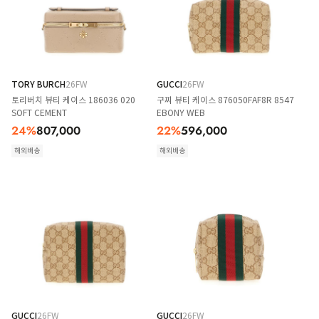
TORY BURCH
26FW
GUCCI
26FW
토리버치 뷰티 케이스 186036 020
구찌 뷰티 케이스 876050FAF8R 8547
SOFT CEMENT
EBONY WEB
24
%
807,000
22
%
596,000
해외배송
해외배송
GUCCI
26FW
GUCCI
26FW