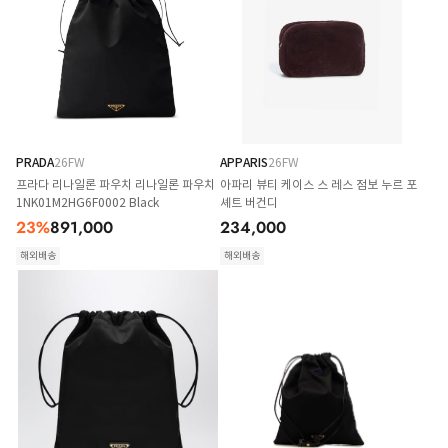
PRADA
26FW
APPARIS
26FW
프라다 리나일론 파우치 리나일론 파우치
아파리 뷰티 케이스 스 레스 점보 누르 포
1NK01M2HG6F0002 Black
셰트 버건디
23
%
891,000
234,000
해외배송
해외배송