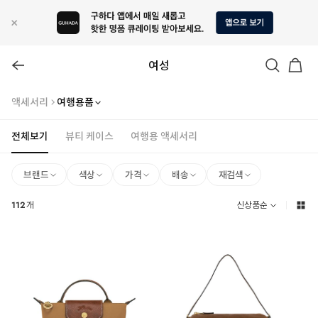
여성
액세서리
여행용품
전체보기
뷰티 케이스
여행용 액세서리
브랜드
색상
가격
배송
재검색
112
개
신상품순