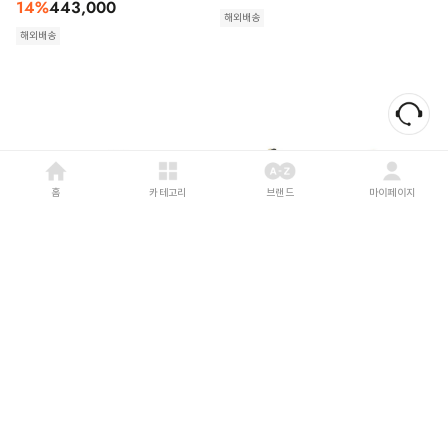
14
%
443,000
해외배송
해외배송
홈
카테고리
브랜드
마이페이지
MARC JACOBS
26SS
GIVENCHY
26SS
마크제이콥스 뷰티 케이스
지방시 스몰 캔버스 파우치
2R4SCP003S02 cement 055
BB60PQB2C8 255 White
CEMENTO
16
%
234,000
14
%
461,000
해외배송
해외배송