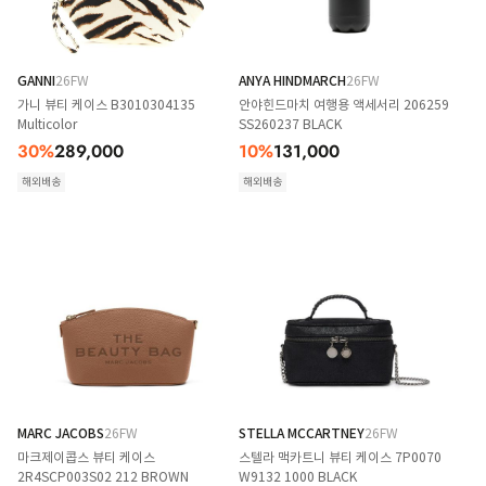
GANNI
26FW
ANYA HINDMARCH
26FW
가니 뷰티 케이스 B3010304135
안야힌드마치 여행용 액세서리 206259
Multicolor
SS260237 BLACK
30
%
289,000
10
%
131,000
해외배송
해외배송
MARC JACOBS
26FW
STELLA MCCARTNEY
26FW
마크제이콥스 뷰티 케이스
스텔라 맥카트니 뷰티 케이스 7P0070
2R4SCP003S02 212 BROWN
W9132 1000 BLACK