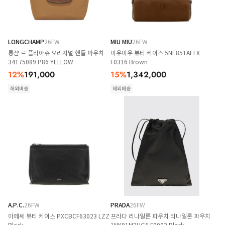
LONGCHAMP
26FW
MIU MIU
26FW
롱샴 르 플리아쥬 오리지널 핸들 파우치
미우미우 뷰티 케이스 5NE851AEFX
34175089 P86 YELLOW
F0316 Brown
12
%
191,000
15
%
1,342,000
해외배송
해외배송
A.P.C.
26FW
PRADA
26FW
아페쎄 뷰티 케이스 PXCBCF63023 LZZ
프라다 리나일론 파우치 리나일론 파우치