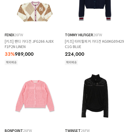
FENDI
26FW
TOMMY HILFIGER
26FW
[키즈] 펜디 가디건 JFG266 AJ8X
[키즈] 타미힐피거 가디건 KG0KG09429
F1P2N LINEN
C1G BLUE
33
%
989,000
224,000
해외배송
해외배송
BONPOINT
26FW
TWINSET
26FW