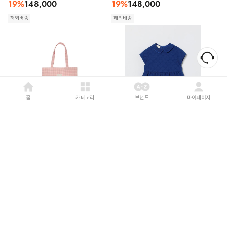
19
%
148,000
19
%
148,000
해외배송
해외배송
홈
카테고리
브랜드
마이페이지
EMILE & IDA
26SS
GUCCI
26SS
[키즈] EMILE & IDA 가디건
[키즈] 구찌 가디건 849533ZASYD 4282
ADTOTEBAG1K VIVI PINK
Blue
12
%
73,000
16
%
1,116,000
해외배송
해외배송