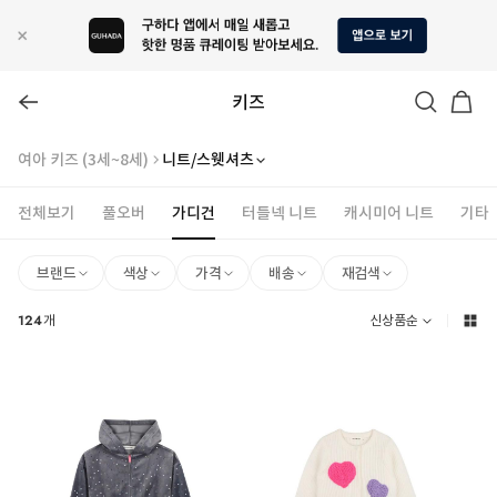
키즈
여아 키즈 (3세~8세)
니트/스웻셔츠
전체보기
풀오버
가디건
터틀넥 니트
캐시미어 니트
기타
브랜드
색상
가격
배송
재검색
124
개
신상품순