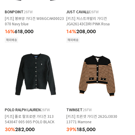
BONPOINT
26FW
JUST CAVALLI
26FW
[키즈] 봉쁘앙 가디건 W06GCAK00023
[키즈] 저스트까발리 가디건
070 Navy blue
JGA26143CDRI PINK Rosa
16
%
618,000
14
%
208,000
해외배송
해외배송
POLO RALPH LAUREN
26FW
TWINSET
26FW
[키즈] 폴로 랄프로렌 가디건 313
[키즈] 트윈셋 가디건 262GJ3030
543047 005 005 POLO BLACK
13771 Marrone
30
%
282,000
39
%
185,000