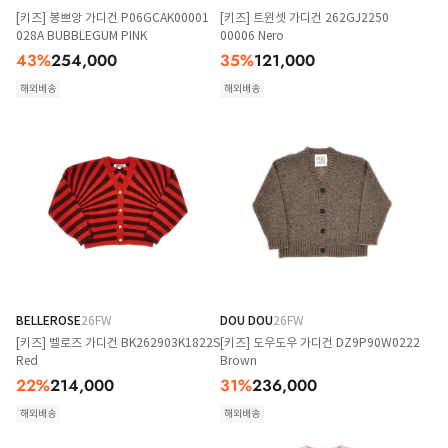
[키즈] 봉쁘앙 가디건 P06GCAK00001
[키즈] 트윈셋 가디건 262GJ2250
028A BUBBLEGUM PINK
00006 Nero
43
%
254,000
35
%
121,000
해외배송
해외배송
BELLEROSE
26FW
DOU DOU
26FW
[키즈] 벨로즈 가디건 BK262903K1822S
[키즈] 도우도우 가디건 DZ9P90W0222
Red
Brown
22
%
214,000
31
%
236,000
해외배송
해외배송