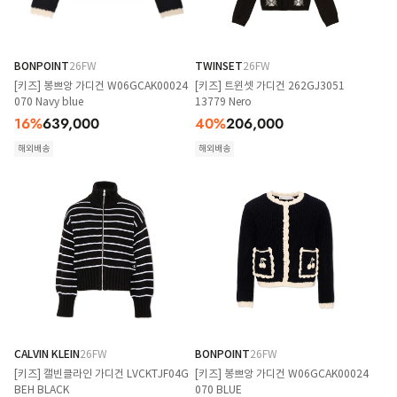
BONPOINT
26FW
TWINSET
26FW
[키즈] 봉쁘앙 가디건 W06GCAK00024
[키즈] 트윈셋 가디건 262GJ3051
070 Navy blue
13779 Nero
16
%
639,000
40
%
206,000
해외배송
해외배송
CALVIN KLEIN
26FW
BONPOINT
26FW
[키즈] 캘빈클라인 가디건 LVCKTJF04G
[키즈] 봉쁘앙 가디건 W06GCAK00024
BEH BLACK
070 BLUE