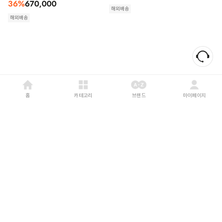
36
%
670,000
해외배송
해외배송
홈
카테고리
브랜드
마이페이지
SAINT LAURENT
26FW
PRADA
26FW
생로랑 드레스 슈즈 A0079J
프라다 드레스 슈즈 2DB239054 F
AAGXG1000 Black
X000F0324
43
%
1,073,000
45
%
1,155,000
해외배송
해외배송