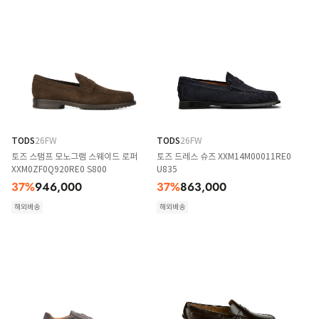
TODS
26FW
TODS
26FW
토즈 스탬프 모노그램 스웨이드 로퍼
토즈 드레스 슈즈 XXM14M00011RE0
XXM0ZF0Q920RE0 S800
U835
37
%
946,000
37
%
863,000
해외배송
해외배송