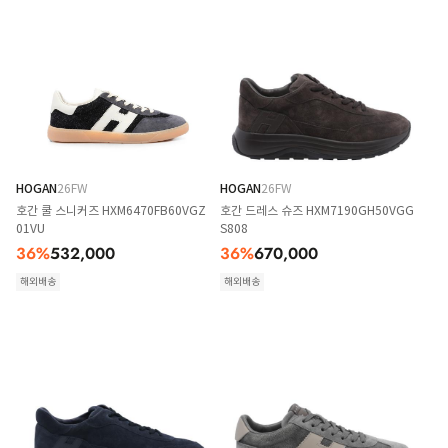
HOGAN
26FW
HOGAN
26FW
호간 쿨 스니커즈 HXM6470FB60VGZ
호간 드레스 슈즈 HXM7190GH50VGG
01VU
S808
36
%
532,000
36
%
670,000
해외배송
해외배송