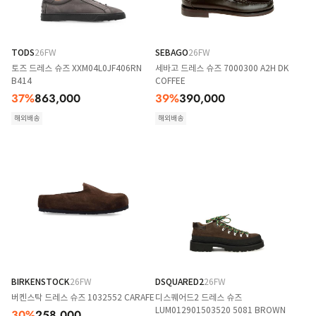
TODS
26FW
SEBAGO
26FW
토즈 드레스 슈즈 XXM04L0JF406RN
세바고 드레스 슈즈 7000300 A2H DK
B414
COFFEE
37
%
863,000
39
%
390,000
해외배송
해외배송
BIRKENSTOCK
26FW
DSQUARED2
26FW
버켄스탁 드레스 슈즈 1032552 CARAFE
디스퀘어드2 드레스 슈즈
LUM012901503520 5081 BROWN
30
%
258,000