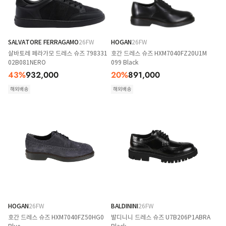
SALVATORE FERRAGAMO
26FW
HOGAN
26FW
살바토레 페라가모 드레스 슈즈 798331
호간 드레스 슈즈 HXM7040FZ20U1M
02B081NERO
099 Black
43
%
932,000
20
%
891,000
해외배송
해외배송
HOGAN
26FW
BALDININI
26FW
호간 드레스 슈즈 HXM7040FZ50HG0
발디니니 드레스 슈즈 U7B206P1ABRA