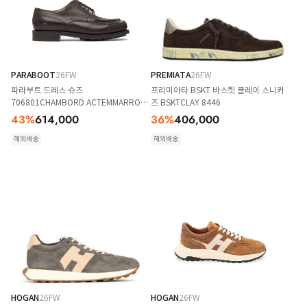
PARABOOT
26FW
PREMIATA
26FW
파라부트 드레스 슈즈
프리미아타 BSKT 바스켓 클레이 스니커
706801CHAMBORD ACTEMMARRON
즈 BSKTCLAY 8446
LIS CAFE Brown
43
%
614,000
36
%
406,000
해외배송
해외배송
HOGAN
26FW
HOGAN
26FW