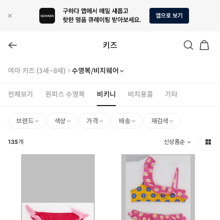
키즈
여아 키즈 (3세~8세)
수영복/비치웨어
전체보기
원피스 수영복
비키니
비치용품
기타
브랜드
색상
가격
배송
재검색
135
개
신상품순