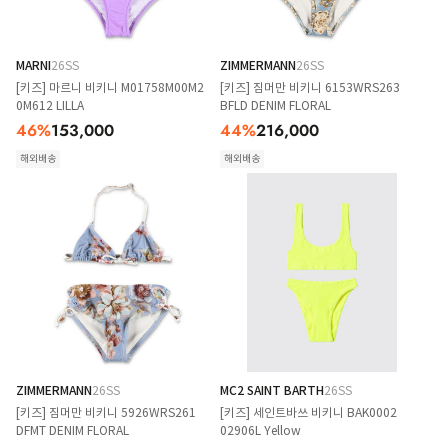
MARNI
26SS
ZIMMERMANN
26SS
[키즈] 마르니 비키니 M01758M00M2
[키즈] 짐머만 비키니 6153WRS263
0M612 LILLA
BFLD DENIM FLORAL
46
%
153,000
44
%
216,000
해외배송
해외배송
ZIMMERMANN
26SS
MC2 SAINT BARTH
26SS
[키즈] 짐머만 비키니 5926WRS261
[키즈] 세인트바쓰 비키니 BAK0002
DFMT DENIM FLORAL
02906L Yellow