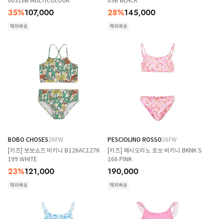
00316B MULTICOLOUR
09B BLACK
35
%
107,000
28
%
145,000
해외배송
해외배송
BOBO CHOSES
26FW
PESCIOLINO ROSSO
26FW
[키즈] 보보쇼즈 비키니 B126AC127K
[키즈] 페시오리노 로쏘 비키니 BKNK S
199 WHITE
166 PINK
23
%
121,000
190,000
해외배송
해외배송