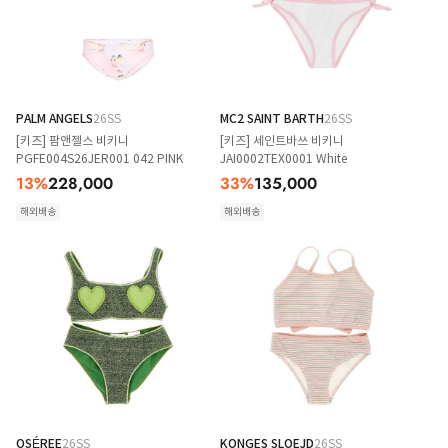
PALM ANGELS
26SS
MC2 SAINT BARTH
26SS
[키즈] 팜앤젤스 비키니
[키즈] 세인트바쓰 비키니
PGFE004S26JER001 042 PINK
JAI0002TEX0001 White
13
%
228,000
33
%
135,000
해외배송
해외배송
OSÉREE
26SS
KONGES SLOEJD
26SS