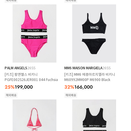
해외배송
해외배송
PALM ANGELS
26SS
MM6 MAISON MARGIELA
26SS
[키즈] 팜앤젤스 비키니
[키즈] MM6 메종마르지엘라 비키니
PGFE002S26JER001 044 Fuchsia
M60992MM00P M6900 Black
25
%
199,000
32
%
166,000
해외배송
해외배송