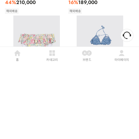
44
%
210,000
16
%
189,000
해외배송
해외배송
홈
카테고리
브랜드
마이페이지
TARTINE ET CHOCOLAT
26SS
MC2 SAINT BARTH
26SS
[키즈] 타티네쇼콜라 비키니 CC38041
[키즈] 세인트바쓰 비키니 CRIS001
70 Yellow
00020L Blue
15
%
151,000
16
%
182,000
해외배송
해외배송