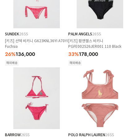
SUNDEK
26SS
PALM ANGELS
26SS
[키즈] 선덱 비키니 G623KNL36YI A70YI
[키즈] 팜앤젤스 비키니
Fuchsia
PGFE002S26JER001 110 Black
26
%
136,000
33
%
178,000
해외배송
해외배송
BARROW
26SS
POLO RALPH LAUREN
26SS