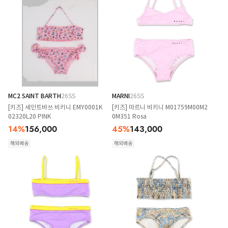
MC2 SAINT BARTH
26SS
MARNI
26SS
[키즈] 세인트바쓰 비키니 EMY0001K
[키즈] 마르니 비키니 M01759M00M2
02320L20 PINK
0M351 Rosa
14
%
156,000
45
%
143,000
해외배송
해외배송