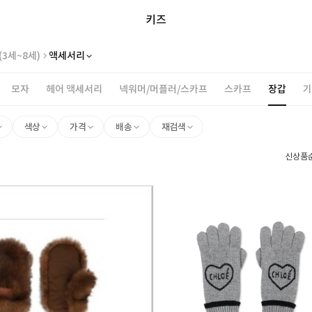
키즈
(3세~8세)
액세서리
모자
헤어 액세서리
넥워머/머플러/스카프
스카프
장갑
기
색상
가격
배송
재검색
신상품