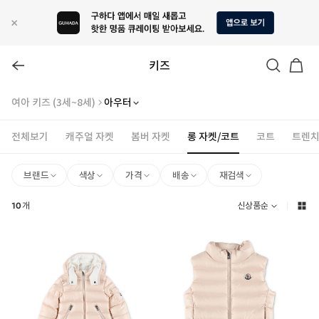
키즈
여아 키즈 (3세~8세)
아우터
전체보기
캐주얼 자켓
봄버 자켓
롱 자켓/코트
코트
트렌치
브랜드
색상
가격
배송
재검색
10
개
신상품순