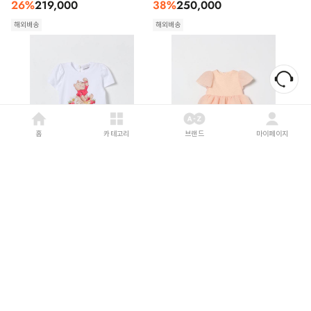
26
%
219,000
38
%
250,000
해외배송
해외배송
홈
카테고리
브랜드
마이페이지
MONNALISA
26SS
SIMONETTA
26SS
[키즈] 모나리자 점프수트 31G9167201
[키즈] 시모네타 점프수트
9952 White
SY1001O0069 508 Pink
33
%
182,000
50
%
259,000
해외배송
해외배송