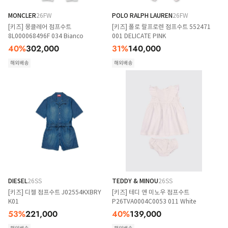
MONCLER
26FW
POLO RALPH LAUREN
26FW
[키즈] 몽클레어 점프수트
[키즈] 폴로 랄프로렌 점프수트 552471
8L000068496F 034 Bianco
001 DELICATE PINK
40
%
302,000
31
%
140,000
해외배송
해외배송
DIESEL
26SS
TEDDY & MINOU
26SS
[키즈] 디젤 점프수트 J02554KXBRY
[키즈] 테디 앤 미노우 점프수트
K01
P26TVA0004C0053 011 White
53
%
221,000
40
%
139,000