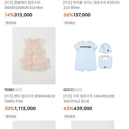
[키즈] 몽클레어 점프수트
[키즈] 마이클 코어스 점프수트 R30550
8I0000289AUM 810 Mint
Z10 White
14
%
313,000
36
%
157,000
해외배송
해외배송
FENDI
26SS
GUCCI
26SS
[키즈] 펜디 점프수트 BFB600AEXX
[키즈] 구찌 점프수트 548249XJHIE
F0MXV Pink
4454 PALE BLUE
20
%
1,115,000
45
%
439,000
해외배송
해외배송