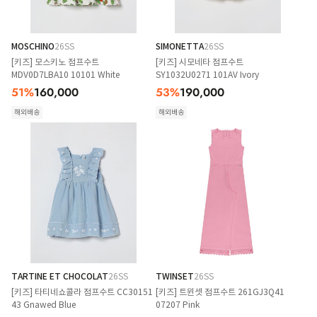
MOSCHINO
26SS
SIMONETTA
26SS
[키즈] 모스키노 점프수트
[키즈] 시모네타 점프수트
MDV0D7LBA10 10101 White
SY1032U0271 101AV Ivory
51
%
160,000
53
%
190,000
해외배송
해외배송
TARTINE ET CHOCOLAT
26SS
TWINSET
26SS
[키즈] 타티네쇼콜라 점프수트 CC30151
[키즈] 트윈셋 점프수트 261GJ3Q41
43 Gnawed Blue
07207 Pink