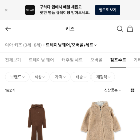
키즈
여아 키즈 (3세~8세)
트레이닝웨어/오버롤/세트
전체보기
트레이닝 웨어
캐주얼 세트
오버롤
점프수트
기
브랜드
색상
가격
배송
재검색
162
개
신상품순