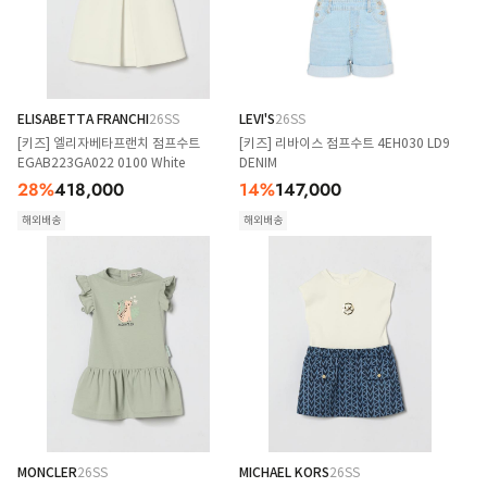
ELISABETTA FRANCHI
26SS
LEVI'S
26SS
[키즈] 엘리자베타프랜치 점프수트
[키즈] 리바이스 점프수트 4EH030 LD9
EGAB223GA022 0100 White
DENIM
28
%
418,000
14
%
147,000
해외배송
해외배송
MONCLER
26SS
MICHAEL KORS
26SS