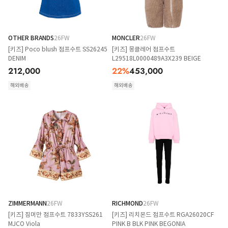
OTHER BRANDS
26FW
MONCLER
26FW
[키즈] Poco blush 점프수트 SS26245
[키즈] 몽클레어 점프수트
DENIM
L29518L0000489A3X239 BEIGE
212,000
22
%
453,000
해외배송
해외배송
ZIMMERMANN
26FW
RICHMOND
26FW
[키즈] 짐머만 점프수트 7833YSS261
[키즈] 리치몬드 점프수트 RGA26020CF
MJCO Viola
PINK B BLK PINK BEGONIA