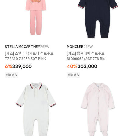
STELLA MCCARTNEY
26FW
MONCLER
26FW
[키즈] 스텔라 맥카트니 점프수트
[키즈] 몽클레어 점프수트
TZ3A10 Z3059 507 PINK
8L000068496F 778 Blu
6
%
339,000
40
%
302,000
해외배송
해외배송