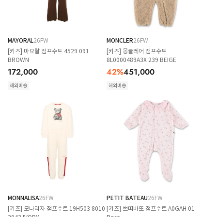
MAYORAL
26FW
MONCLER
26FW
[키즈] 마요랄 점프수트 4529 091
[키즈] 몽클레어 점프수트
BROWN
8L0000489A3X 239 BEIGE
172,000
42
%
451,000
해외배송
해외배송
MONNALISA
26FW
PETIT BATEAU
26FW
[키즈] 모나리자 점프수트 19H503 8010
[키즈] 쁘띠바또 점프수트 A0GAH 01