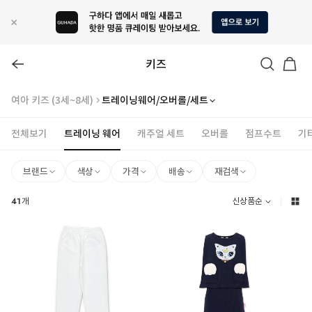
키즈
여아 키즈 (3세~8세)
트레이닝웨어/오버롤/세트
전체보기
트레이닝 웨어
캐주얼 세트
오버롤
점프수트
기
브랜드
색상
가격
배송
재검색
41
개
신상품순