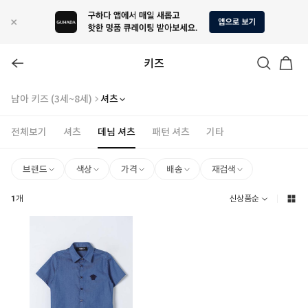
키즈
남아 키즈 (3세~8세)
셔츠
전체보기
셔츠
데님 셔츠
패턴 셔츠
기타
브랜드
색상
가격
배송
재검색
1
개
신상품순