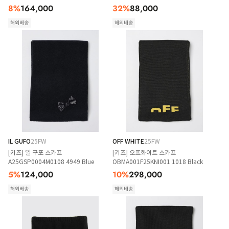
8
%
164,000
32
%
88,000
해외배송
해외배송
IL GUFO
25FW
OFF WHITE
25FW
[키즈] 일 구포 스카프
[키즈] 오프화이트 스카프
A25GSP0004M0108 4949 Blue
OBMA001F25KNI001 1018 Black
5
%
124,000
10
%
298,000
해외배송
해외배송