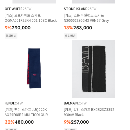
OFF WHITE
25FW
STONE ISLAND
25FW
[키즈] 오프화이트 스카프
[키즈] 스톤 아일랜드 스카프
OGMA001F25KNI001 103C Black
N200002S00M3 V0M67 Grey
9
%
290,000
13
%
253,000
해외배송
해외배송
FENDI
25FW
BALMAIN
25FW
[키즈] 펜디 스카프 JUQ020K
[키즈] 발망 스카프 BX0B23Z3392
AO29F08B9 MULTICOLOUR
930AV Black
32
%
480,000
9
%
257,000