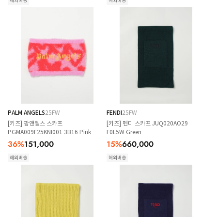
해외배송
해외배송
PALM ANGELS
25FW
FENDI
25FW
[키즈] 팜앤젤스 스카프
[키즈] 펜디 스카프 JUQ020AO29
PGMA009F25KNI001 3B16 Pink
F0L5W Green
36
%
151,000
15
%
660,000
해외배송
해외배송