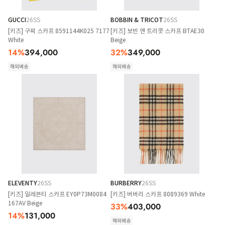
GUCCI
26SS
BOBBIN & TRICOT
26SS
[키즈] 구찌 스카프 8591144K025 7177
[키즈] 보빈 앤 트리콧 스카프 BTAE30
White
Beige
14
%
394,000
32
%
349,000
해외배송
해외배송
ELEVENTY
26SS
BURBERRY
26SS
[키즈] 일레븐티 스카프 EY0P73M0084
[키즈] 버버리 스카프 8089369 White
167AV Beige
33
%
403,000
14
%
131,000
해외배송