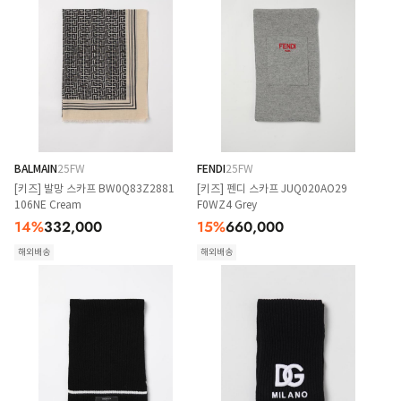
BALMAIN
25FW
FENDI
25FW
[키즈] 발망 스카프 BW0Q83Z2881
[키즈] 펜디 스카프 JUQ020AO29
106NE Cream
F0WZ4 Grey
14
%
332,000
15
%
660,000
해외배송
해외배송