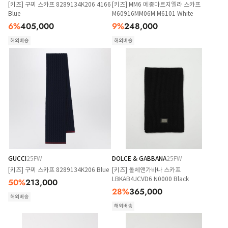
[키즈] 구찌 스카프 8289134K206 4166
[키즈] MM6 메종마르지엘라 스카프
Blue
M60916MM06M M6101 White
6
%
405,000
9
%
248,000
해외배송
해외배송
GUCCI
25FW
DOLCE & GABBANA
25FW
[키즈] 구찌 스카프 8289134K206 Blue
[키즈] 돌체앤가바나 스카프
LBKAB4JCVD6 N0000 Black
50
%
213,000
28
%
365,000
해외배송
해외배송