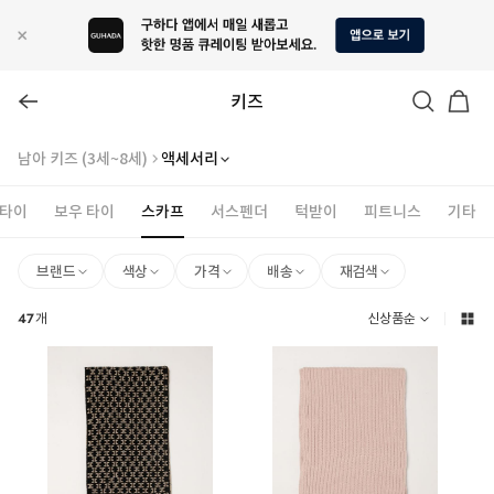
키즈
남아 키즈 (3세~8세)
액세서리
타이
보우 타이
스카프
서스펜더
턱받이
피트니스
기타
브랜드
색상
가격
배송
재검색
47
개
신상품순