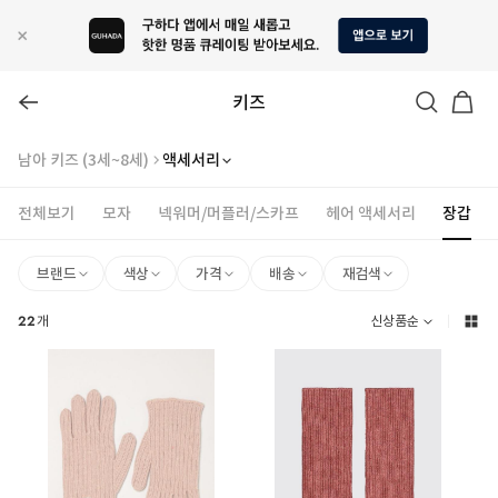
키즈
남아 키즈 (3세~8세)
액세서리
전체보기
모자
넥워머/머플러/스카프
헤어 액세서리
장갑
브랜드
색상
가격
배송
재검색
22
개
신상품순