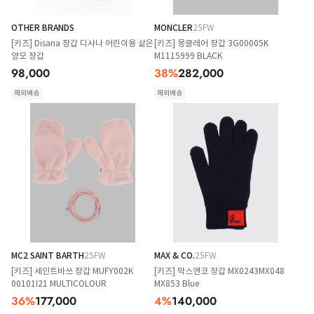
OTHER BRANDS
MONCLER
25FW
[키즈] Disana 장갑 디사나 어린이용 삶은
[키즈] 몽클레어 장갑 3G00005K
양모 장갑
M1115999 BLACK
98,000
38
%
282,000
해외배송
해외배송
MC2 SAINT BARTH
25FW
MAX & CO.
25FW
[키즈] 세인트바쓰 장갑 MUFY002K
[키즈] 막스앤코 장갑 MX0243MX048
00101I21 MULTICOLOUR
MX853 Blue
36
%
177,000
4
%
140,000