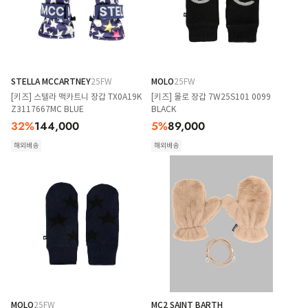
STELLA MCCARTNEY
25FW
MOLO
25FW
[키즈] 스텔라 맥카트니 장갑 TX0A19K
[키즈] 몰로 장갑 7W25S101 0099
Z3117667MC BLUE
BLACK
32
%
144,000
5
%
89,000
해외배송
해외배송
MOLO
25FW
MC2 SAINT BARTH