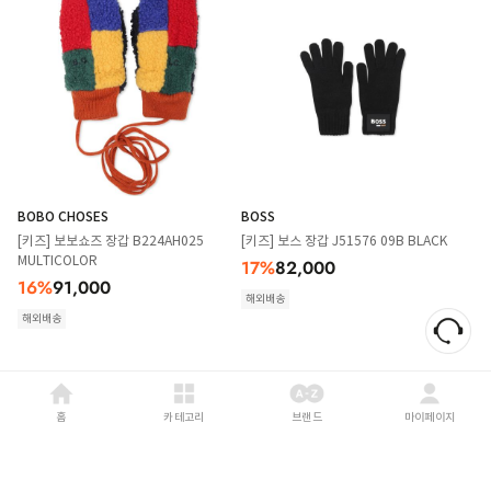
BOBO CHOSES
BOSS
[키즈] 보보쇼즈 장갑 B224AH025
[키즈] 보스 장갑 J51576 09B BLACK
MULTICOLOR
17
%
82,000
16
%
91,000
해외배송
해외배송
홈
카테고리
브랜드
마이페이지