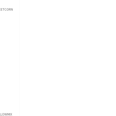
EETCORN
LOWMIX