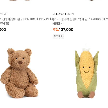
26FW
JELLYCAT
26FW
캣 신생아/영아 완구 BPM3BM BUNNY PETA
[키즈] 젤리캣 신생아/영아 완구 A2BROC BRO
 WHITE
GREEN
000
9
%
127,000
해외배송