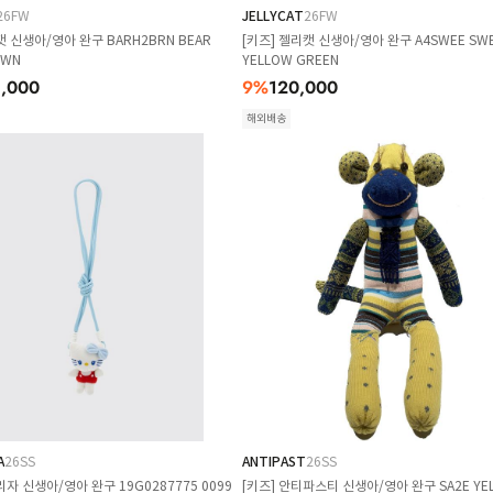
26FW
JELLYCAT
26FW
캣 신생아/영아 완구 BARH2BRN BEAR
[키즈] 젤리캣 신생아/영아 완구 A4SWEE SW
OWN
YELLOW GREEN
,000
9
%
120,000
해외배송
A
26SS
ANTIPAST
26SS
리자 신생아/영아 완구 19G0287775 0099
[키즈] 안티파스티 신생아/영아 완구 SA2E YEL