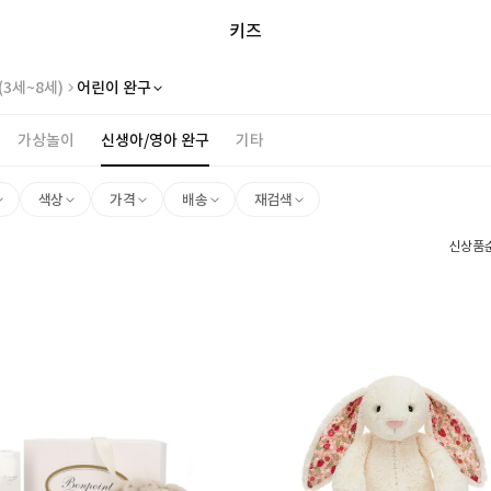
키즈
(3세~8세)
어린이 완구
가상놀이
신생아/영아 완구
기타
색상
가격
배송
재검색
신상품