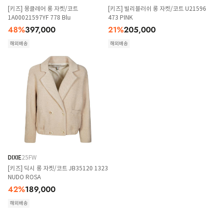
[키즈] 몽클레어 롱 자켓/코트
[키즈] 빌리블러쉬 롱 자켓/코트 U21596
1A00021597YF 778 Blu
473 PINK
48
%
397,000
21
%
205,000
해외배송
해외배송
DIXIE
25FW
[키즈] 딕시 롱 자켓/코트 JB35120 1323
NUDO ROSA
42
%
189,000
해외배송