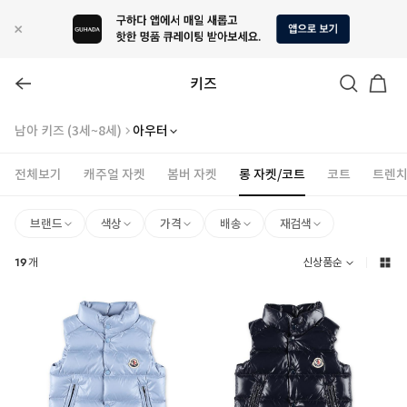
키즈
남아 키즈 (3세~8세)
아우터
전체보기
캐주얼 자켓
봄버 자켓
롱 자켓/코트
코트
트렌치
브랜드
색상
가격
배송
재검색
19
개
신상품순