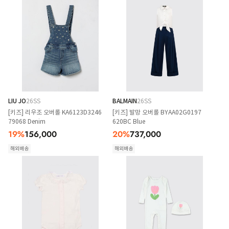
LIU JO
26SS
BALMAIN
26SS
[키즈] 리우조 오버롤 KA6123D3246
[키즈] 발망 오버롤 BYAA02G0197
79068 Denim
620BC Blue
19
%
156,000
20
%
737,000
해외배송
해외배송