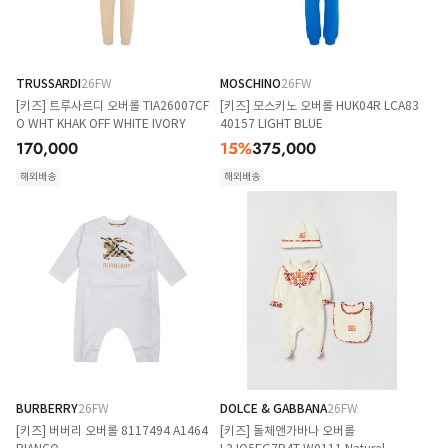
TRUSSARDI
26FW
MOSCHINO
26FW
[키즈] 트루사르디 오버롤 TIA26007CF
[키즈] 모스키노 오버롤 HUK04R LCA83
O WHT KHAK OFF WHITE IVORY
40157 LIGHT BLUE
170,000
15
%
375,000
해외배송
해외배송
BURBERRY
26FW
DOLCE & GABBANA
26FW
[키즈] 버버리 오버롤 8117494 A1464
[키즈] 돌체앤가바나 오버롤