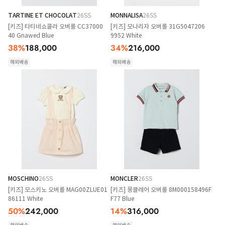
TARTINE ET CHOCOLAT
26SS
MONNALISA
26SS
[키즈] 타티네쇼콜라 오버롤 CC37000
[키즈] 모나리자 오버롤 31G5047206
40 Gnawed Blue
9952 White
38
%
188,000
34
%
216,000
해외배송
해외배송
MOSCHINO
26SS
MONCLER
26SS
[키즈] 모스키노 오버롤 MAG00ZLUE01
[키즈] 몽클레어 오버롤 8M000158496F
86111 White
F77 Blue
50
%
242,000
14
%
316,000