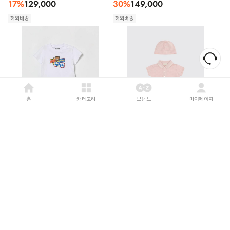
17
%
129,000
30
%
149,000
해외배송
해외배송
홈
카테고리
브랜드
마이페이지
MOSCHINO
26SS
GUCCI
26SS
[키즈] 모스키노 오버롤 MOG00ALLA10
[키즈] 구찌 오버롤 849683XJHBA 5399
80359 White
Pink
52
%
178,000
15
%
852,000
해외배송
해외배송