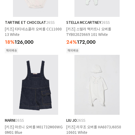
TARTINE ET CHOCOLAT
26SS
STELLA MCCARTNEY
26SS
[키즈] 타티네쇼콜라 오버롤 CC11000
[키즈] 스텔라 맥카트니 오버롤
13 White
TYB020Z0669 101 White
18
%
126,000
24
%
172,000
해외배송
해외배송
MARNI
26SS
LIU JO
26SS
[키즈] 마르니 오버롤 M01732M00WG
[키즈] 리우조 오버롤 HA6073J6050
0M01 Blue
10601 White