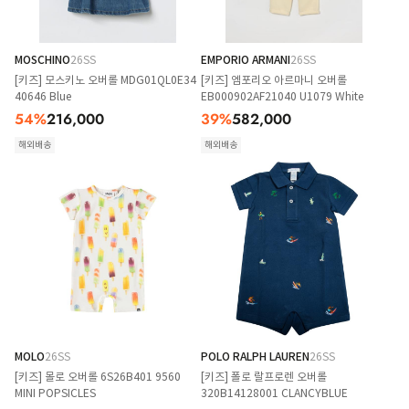
MOSCHINO
26SS
EMPORIO ARMANI
26SS
[키즈] 모스키노 오버롤 MDG01QL0E34
[키즈] 엠포리오 아르마니 오버롤
40646 Blue
EB000902AF21040 U1079 White
54
%
216,000
39
%
582,000
해외배송
해외배송
MOLO
26SS
POLO RALPH LAUREN
26SS
[키즈] 몰로 오버롤 6S26B401 9560
[키즈] 폴로 랄프로렌 오버롤
MINI POPSICLES
320B14128001 CLANCYBLUE