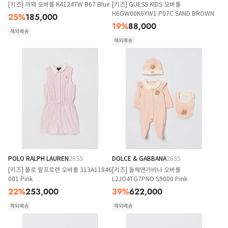
[키즈] 까웨 오버롤 K4124TW B67 Blue
[키즈] GUESS KIDS 오버롤
H6GW00K6YW1 P07C SAND BROWN
25
%
185,000
19
%
88,000
해외배송
해외배송
POLO RALPH LAUREN
26SS
DOLCE & GABBANA
26SS
[키즈] 폴로 랄프로렌 오버롤 313A11846
[키즈] 돌체앤가바나 오버롤
001 Pink
L2JO4TG7PNO S9000 Pink
22
%
253,000
39
%
622,000
해외배송
해외배송