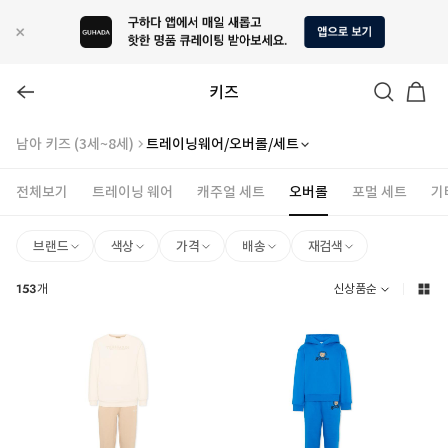
키즈
남아 키즈 (3세~8세)
트레이닝웨어/오버롤/세트
전체보기
트레이닝 웨어
캐주얼 세트
오버롤
포멀 세트
기
브랜드
색상
가격
배송
재검색
153
개
신상품순