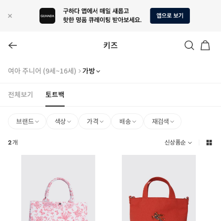
키즈
여아 주니어 (9세~16세)
가방
전체보기
토트백
브랜드
색상
가격
배송
재검색
2
개
신상품순