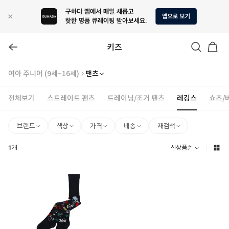
키즈
여아 주니어 (9세~16세)
팬츠
전체보기
스트레이트 팬츠
트레이닝/조거 팬츠
레깅스
쇼츠/
브랜드
색상
가격
배송
재검색
1
개
신상품순