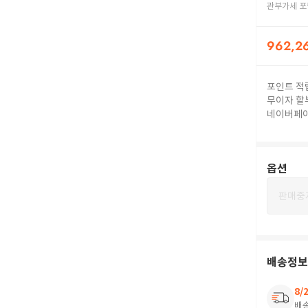
관부가세 포
962,2
포인트 적
무이자 할
네이버페
옵션
판매중
배송정보
8/
배