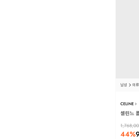
남성
의류
CELINE
셀린느 폴
1,768,0
44
%