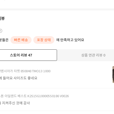
리뷰
분들은
빠른 배송
포장 상태
에 만족하고 있어요
스토어 리뷰
47
상품 연관 리뷰
0
더보기
렌시아가 자켓 850848 TMO13 1000
에 들어요 사이즈도 좋네요
톤 아일랜드 베스트 K2S15G100005S0186 V0026
 지켜주신 것에 감사