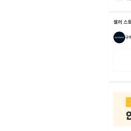
셀러 스
구