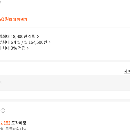
함
60
원
최대 혜택가
립
최대 18,400원 적립
부
최대 6개월 / 월 164,500원
이
최대 3% 적립
사
지
22 (토)
도착예정
송비 무료
해외배송