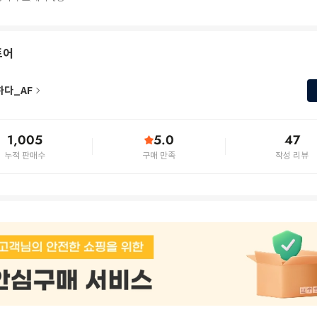
토어
하다_AF
1,005
5.0
47
누적 판매수
구매 만족
작성 리뷰