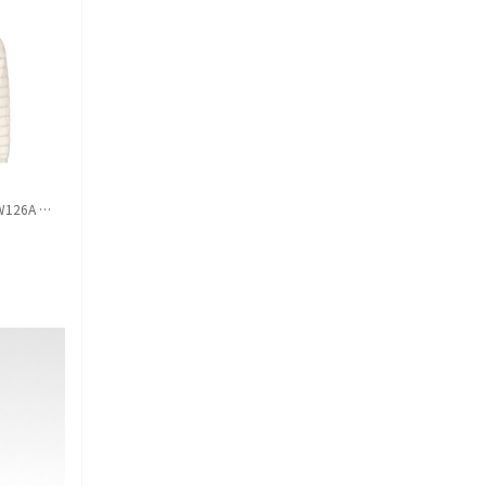
126A 11
스톤 아일랜드 스웨터 L2S15510007
릭 오웬스 스니커즈 RP02F5888 
2 S00A3V0M60 Grey melange
OLVS911 BLACK
43
%
462,000
42
%
991,000