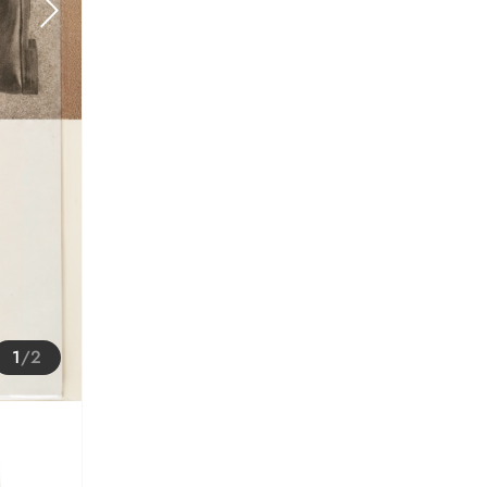
1
/
2