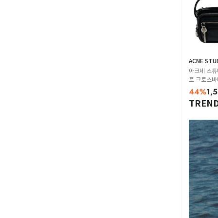
ACNE STU
아크네 스튜
트 크로스바디
00 black
44
%
1,
TREN