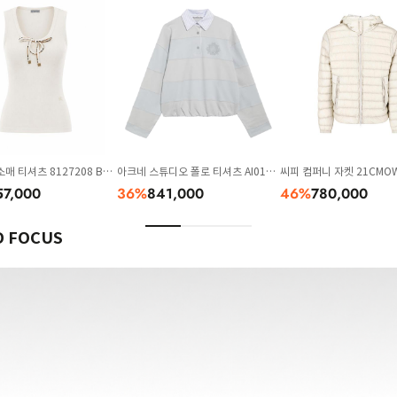
매 티셔츠 8127208 B70
아크네 스튜디오 폴로 티셔츠 AI0190
씨피 컴퍼니 자켓 21CMOW
AYG LIGHT BLUE
0416A 120 Grey
57,000
36
%
841,000
46
%
780,000
 FOCUS