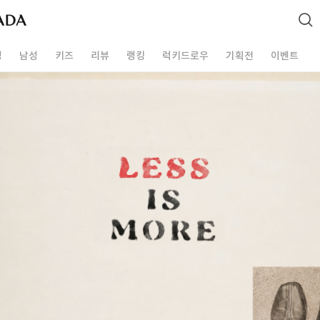
성
남성
키즈
리뷰
랭킹
럭키드로우
기획전
이벤트