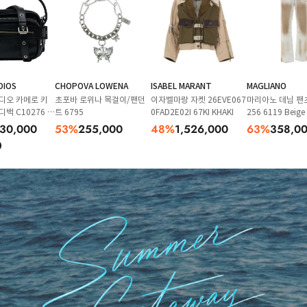
DIOS
CHOPOVA LOWENA
ISABEL MARANT
MAGLIANO
디오 카메로 키
초포바 로위나 목걸이/팬던
이자벨마랑 자켓 26EVE067
마리아노 데님 팬츠
백 C10276 9
트 6795
0FAD2E02I 67KI KHAKI
256 6119 Beige
530,000
53
%
255,000
48
%
1,526,000
63
%
358,0
D