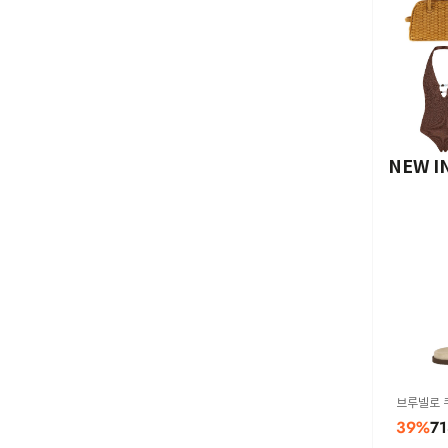
NEW I
브루넬로 
드 MZUSO
39
%
71