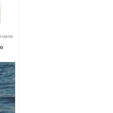
TOMFORD
LEMAIRE
GOLDEN GOO
 V68700
톰포드 바이커 자켓 LMN02
르메르 플랫 슈즈 FO0317 L
골든구스 레귤러
8 LXI016 NAA BLACK
L0152 BK999 BLACK
00179 A0008
ACK
00
15
%
4,542,000
16
%
807,520
61
%
336,