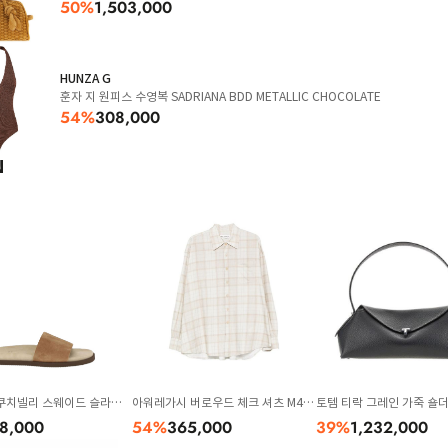
50
%
1,503,000
HUNZA G
훈자 지 원피스 수영복 SADRIANA BDD METALLIC CHOCOLATE
54
%
308,000
N
쿠치넬리 스웨이드 슬라이
아워레가시 버로우드 체크 셔츠 M42
토템 티락 그레인 가죽 숄더
LY236 CHW89 Beige
62BSC STELLACHECKPRINT Beig
AL0127 LE0030 Black
8,000
54
%
365,000
39
%
1,232,000
e