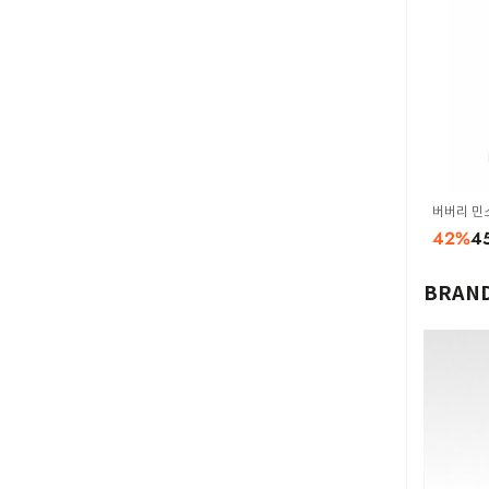
버버리 민소
78 White
42
%
4
BRAND