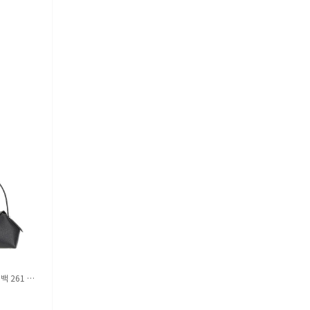
백 261 W
아워레가시 카미온 부츠 A4247CDA
브루넬로 쿠치넬리 가디건 M1675
brown
36C077 Beige
45
%
687,000
39
%
4,171,000