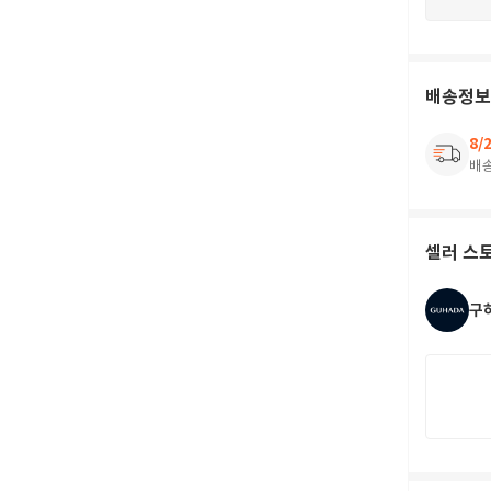
배송정보
8/
배
셀러 스
구