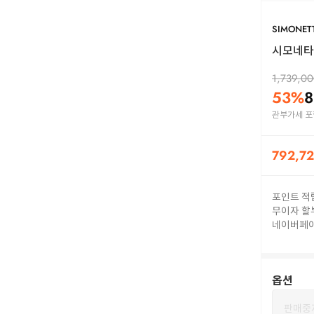
SIMONET
시모네타 
1,739,0
53
%
8
관부가세 포
792,7
포인트 적
무이자 할
네이버페
옵션
판매중