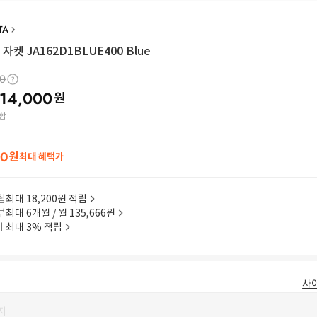
TA
자켓 JA162D1BLUE400 Blue
00
14,000
원
함
20
원
최대 혜택가
립
최대 18,200원 적립
부
최대 6개월 / 월 135,666원
이
최대 3% 적립
사
지