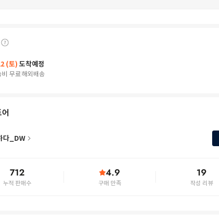
22 (토)
도착예정
송비 무료
해외배송
토어
하다_DW
712
4.9
19
누적 판매수
구매 만족
작성 리뷰