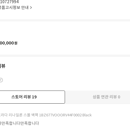
10727994
상품고시정보 안내
00,000
원
리뷰
스토어 리뷰
19
상품 연관 리뷰
0
더보기
라다 리나일론 스몰 백팩 1BZ677VOOORV44F0002 Black
다만족합니다만족합니다