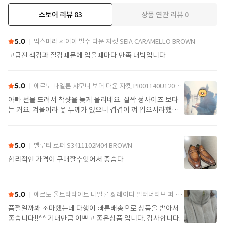
스토어 리뷰
83
상품 연관 리뷰
0
더보기
5.0
막스마라 세이아 발수 다운 자켓 SEIA CARAMELLO BROWN
고급진 색감과 질감때문에 입을때마다 만족 대박입니다
5.0
에르노 나일론 샤모니 보머 다운 자켓 PI001140U12004Z 9389 Black
아빠 선물 드려서 착샷을 늦게 올리네요. 살짝 정사이즈 보다
는 커요. 겨울이라 옷 두께가 있으니 겹겹이 껴 입으시라했어
요. 가볍고 좋아요.
5.0
벨루티 로퍼 S3411102M04 BROWN
합리적인 가격이 구매할수잇어서 좋습다
5.0
에르노 울트라라이트 나일론 & 레이디 얼터너티브 퍼 케이프 PI002017D 12017Z 1985Chatilly Beige
품절일까봐 조마했는데 다행이 빠른배송으로 상품을 받아서
좋습니다!!^^ 기대만큼 이쁘고 좋은상품 입니다. 감사합니다.