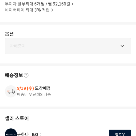
무이자 할부
최대 6개월 / 월 92,166원
네이버페이
최대 3% 적립
옵션
판매중지
배송정보
8/19 (수)
도착예정
배송비 무료
해외배송
셀러 스토어
구하다_BO
팔로우