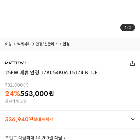
1
/
3
여성
액세서리
안경/선글라스
안경
MATTTEW
25FW
매튜 안경 17KC54K0A 15174 BLUE
732,000
24
%
553,000
원
관부가세 포함
536,940
원
최대 혜택가
포인트 적립
최대 14,200원 적립