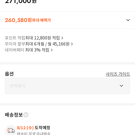
271,000
원
260,580
원
최대 혜택가
포인트 적립
최대 12,800원 적립
무이자 할부
최대 6개월 / 월 45,166원
네이버페이
최대 3% 적립
옵션
사이즈 가이드
판매중지
배송정보
8/12 (수)
도착예정
배송비 무료
국내배송