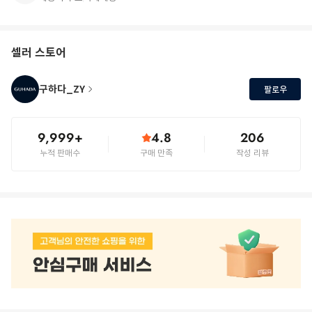
셀러 스토어
구하다_ZY
팔로우
9,999+
4.8
206
누적 판매수
구매 만족
작성 리뷰