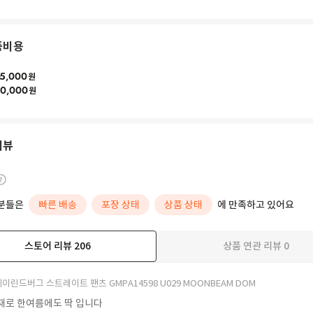
품비용
5,000
원
0,000
원
리뷰
분들은
빠른 배송
포장 상태
상품 상태
에 만족하고 있어요
스토어 리뷰
206
상품 연관 리뷰
0
더보기
이린드버그 스트레이트 팬츠 GMPA14598 U029 MOONBEAM DOM
재로 한여름에도 딱 입니다