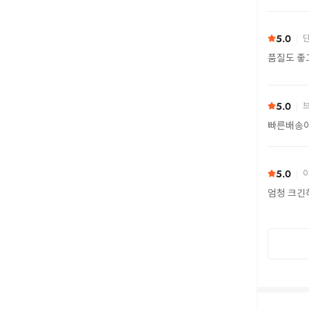
5.0
단
품질도 좋
5.0
빠른배송이
5.0
아
엄청 크긴