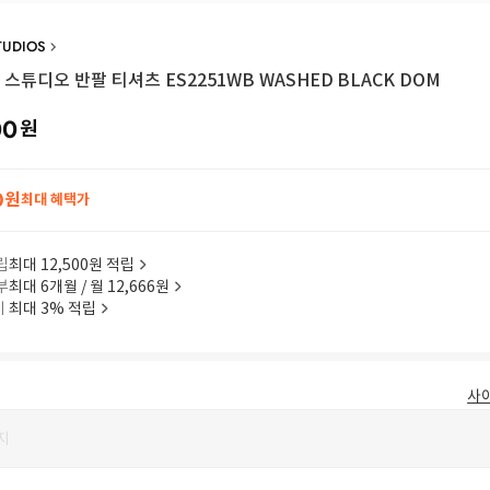
TUDIOS
스튜디오 반팔 티셔츠 ES2251WB WASHED BLACK DOM
00
원
0
원
최대 혜택가
립
최대 12,500원 적립
부
최대 6개월 / 월 12,666원
이
최대 3% 적립
사
지