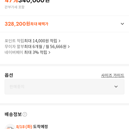
47
%
340,000
원
관부가세 포함
328,200
원
최대 혜택가
포인트 적립
최대 14,000원 적립
무이자 할부
최대 6개월 / 월 56,666원
네이버페이
최대 3% 적립
옵션
사이즈 가이드
판매중지
배송정보
8/18 (화)
도착예정