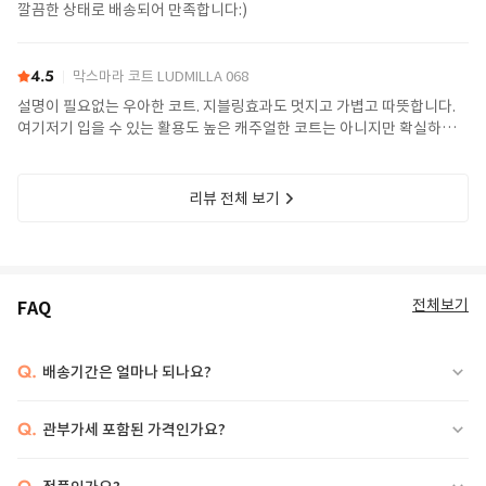
깔끔한 상태로 배송되어 만족합니다:)
4.5
막스마라 코트 LUDMILLA 068
설명이 필요없는 우아한 코트. 지블링효과도 멋지고 가볍고 따뜻합니다.
여기저기 입을 수 있는 활용도 높은 캐주얼한 코트는 아니지만 확실하게
여성스런 포인트를 주고싶은 날 착용하면 최고. 사이즈는 정사이즈네요.
제품 가슴둘레가 큰듯 하지만 이 코트는 딱 맞거나 작게 입으면 토실토실
해 보입니다. 넉넉한 사이즈가 더 예쁨. 토실한데 키작은분은 비추.
리뷰 전체 보기
전체보기
FAQ
Q.
배송기간은 얼마나 되나요?
Q.
관부가세 포함된 가격인가요?