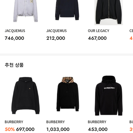
JACQUEMUS
JACQUEMUS
OUR LEGACY
C
746,000
212,000
467,000
4
추천 상품
BURBERRY
BURBERRY
BURBERRY
B
50
%
697,000
1,033,000
453,000
3