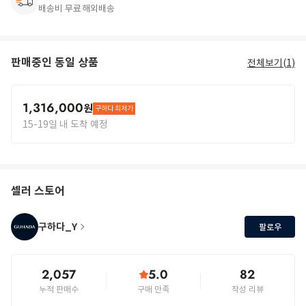
배송비 무료
해외배송
판매중인 동일 상품
전체보기(
1
)
1,316,000
원
구하다 최저가
15-19일 내 도착 예정
셀러 스토어
구하다_Y
팔로우
2,057
5.0
82
누적 판매수
구매 만족
작성 리뷰