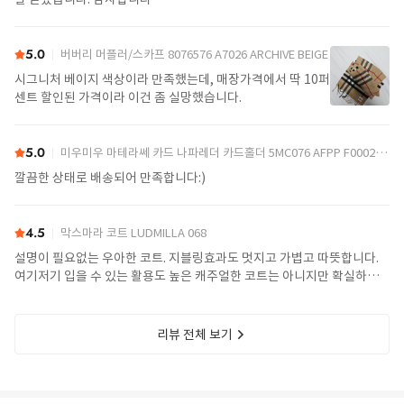
5.0
버버리 머플러/스카프 8076576 A7026 ARCHIVE BEIGE
시그니처 베이지 색상이라 만족했는데, 매장가격에서 딱 10퍼
센트 할인된 가격이라 이건 좀 실망했습니다.
5.0
미우미우 마테라쎄 카드 나파레더 카드홀더 5MC076 AFPP F0002 NERO
깔끔한 상태로 배송되어 만족합니다:)
4.5
막스마라 코트 LUDMILLA 068
설명이 필요없는 우아한 코트. 지블링효과도 멋지고 가볍고 따뜻합니다.
여기저기 입을 수 있는 활용도 높은 캐주얼한 코트는 아니지만 확실하게
여성스런 포인트를 주고싶은 날 착용하면 최고. 사이즈는 정사이즈네요.
제품 가슴둘레가 큰듯 하지만 이 코트는 딱 맞거나 작게 입으면 토실토실
해 보입니다. 넉넉한 사이즈가 더 예쁨. 토실한데 키작은분은 비추.
리뷰 전체 보기