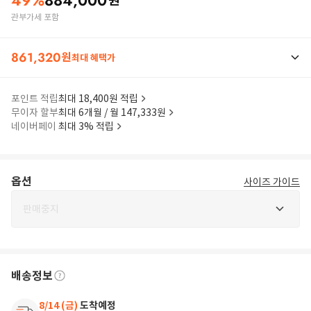
49
%
884,000
원
관부가세 포함
861,320
원
최대 혜택가
포인트 적립
최대 18,400원 적립
무이자 할부
최대 6개월 / 월 147,333원
네이버페이
최대 3% 적립
옵션
사이즈 가이드
판매중지
배송정보
8/14 (금)
도착예정