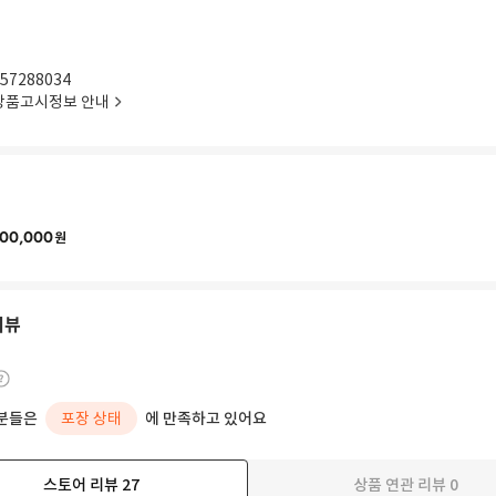
57288034
상품고시정보 안내
00,000
원
리뷰
분들은
포장 상태
에 만족하고 있어요
스토어 리뷰
27
상품 연관 리뷰
0