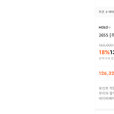
키즈
여아
MOLO
26SS
[
165,000
18
%
1
관부가세 포
126,3
포인트 적
무이자 할
네이버페