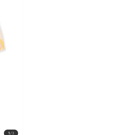
1
/
3