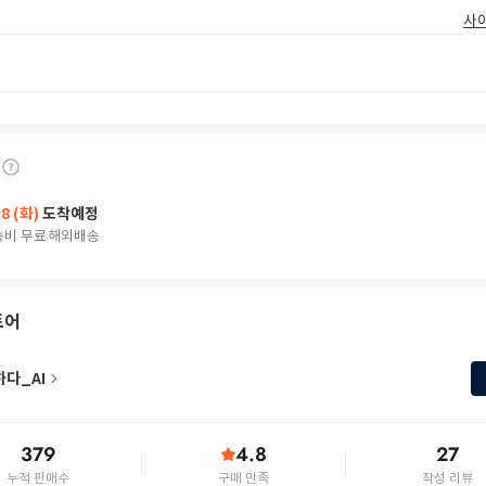
사
18 (화)
도착예정
송비 무료
해외배송
토어
하다_AI
379
4.8
27
누적 판매수
구매 만족
작성 리뷰