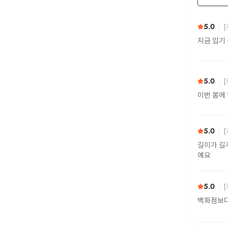
5.0
[
지금 입기
5.0
[
이번 봄에
5.0
[
길이가 길
예요
5.0
[
백화점보