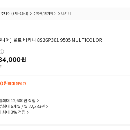
품절 임박
상품입니다
 주니어 (9세~16세)
수영복/비치웨어
비키니
주니어] 몰로 비키니 8S26P301 9505 MULTICOLOR
34,000
원
함
20
원
최대 혜택가
립
최대 12,600원 적립
부
최대 6개월 / 월 22,333원
이
최대 3% 적립