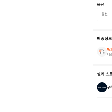
옵션
옵션
배송정보
8/
배
셀러 스
구