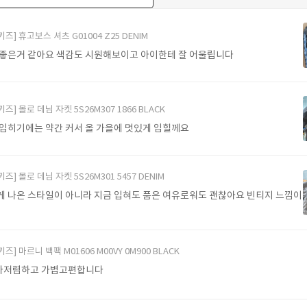
더보기
키즈] 휴고보스 셔츠 G01004 Z25 DENIM
 좋은거 같아요 색감도 시원해보이고 아이한테 잘 어울립니다
키즈] 몰로 데님 자켓 5S26M307 1866 BLACK
 입히기에는 약간 커서 올 가을에 멋있게 입힐께요
키즈] 몰로 데님 자켓 5S26M301 5457 DENIM
게 나온 스타일이 아니라 지금 입혀도 품은 여유로워도 괜찮아요 빈티지 느낌이
키즈] 마르니 백팩 M01606 M00VY 0M900 BLACK
다저렴하고 가볍고편합니다