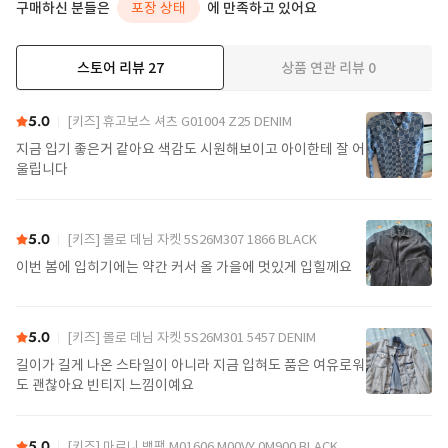
구매하신 분들은
포장 상태
에 만족하고 있어요
스토어 리뷰
27
상품 연관 리뷰
0
더보기
5.0
[키즈] 휴고보스 셔츠 G01004 Z25 DENIM
지금 입기 좋은거 같아요 색감도 시원해보이고 아이한테 잘 어
울립니다
5.0
[키즈] 몰로 데님 자켓 5S26M307 1866 BLACK
이번 봄에 입히기에는 약간 커서 올 가을에 멋있게 입힐께요
5.0
[키즈] 몰로 데님 자켓 5S26M301 5457 DENIM
길이가 길게 나온 스타일이 아니라 지금 입혀도 품은 여유로워
도 괜찮아요 빈티지 느낌이예요
5.0
[키즈] 마르니 백팩 M01606 M00VY 0M900 BLACK