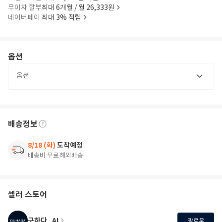
무이자 할부
최대 6개월 / 월 26,333원
네이버페이
최대 3% 적립
옵션
옵션
배송정보
8/18 (화)
도착예정
배송비 무료
해외배송
셀러 스토어
구하다_AI
팔로우