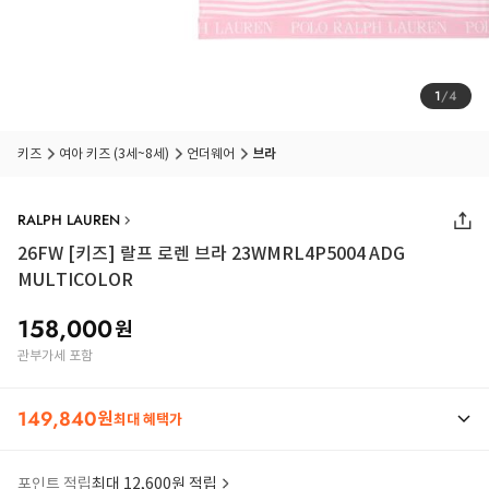
1
/
4
키즈
여아 키즈 (3세~8세)
언더웨어
브라
RALPH LAUREN
26FW
[키즈] 랄프 로렌 브라 23WMRL4P5004 ADG
MULTICOLOR
158,000
원
관부가세 포함
149,840
원
최대 혜택가
포인트 적립
최대 12,600원 적립