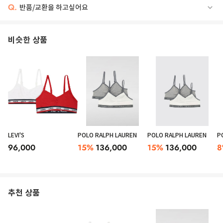
Q.
반품/교환을 하고싶어요
Color: Pink
Description: Set composed with two tops made from cotton jersey, one in
비슷한 상품
pink and white stripes and the other one in white with pink trims, with
adjustable straps and pink elastic with white brands.
Details: 95% Cotton 5% Elastan. Machine wash at 30°C./r/n
LEVI'S
POLO RALPH LAUREN
POLO RALPH LAUREN
P
96,000
15
%
136,000
15
%
136,000
8
추천 상품