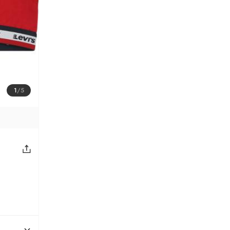
1
/
5