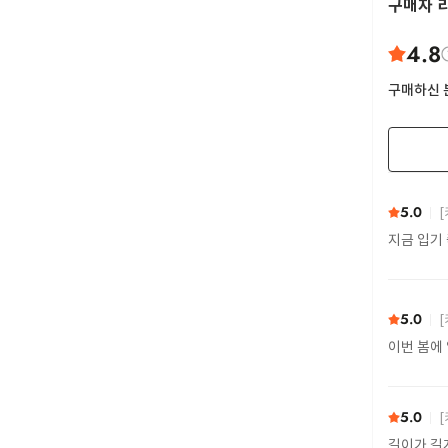
구매자 
4.8
구매하신 
5.0
[
지금 입기
5.0
[
이번 봄에
5.0
[
길이가 길