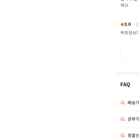
예요
5.0
[
백화점보
FAQ
Q.
배송기
Q.
관부가
Q.
정품인