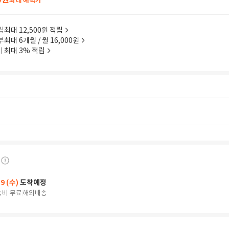
0
최대 혜택가
립
최대 12,500원 적립
부
최대 6개월 / 월 16,000원
이
최대 3% 적립
19 (수)
도착예정
송비 무료
해외배송