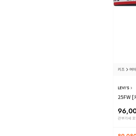
키즈
여아
LEVI'S
25FW
[
96,0
관부가세 포