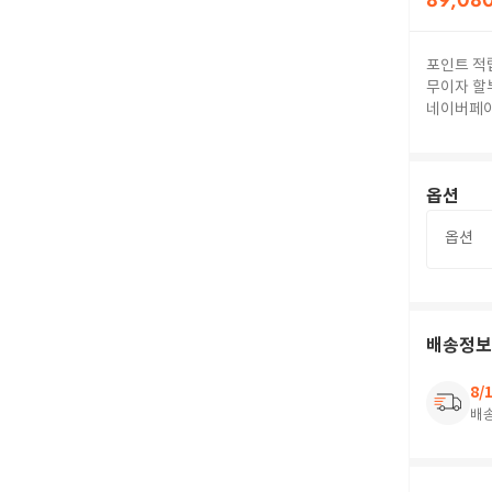
89,08
포인트 적
무이자 할
네이버페
옵션
옵션
배송정보
8/
배