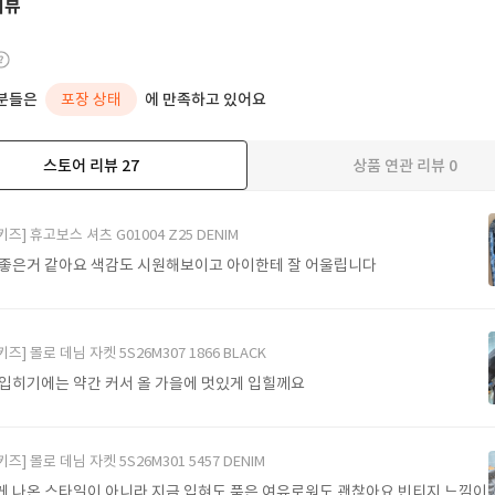
리뷰
분들은
포장 상태
에 만족하고 있어요
스토어 리뷰
27
상품 연관 리뷰
0
더보기
키즈] 휴고보스 셔츠 G01004 Z25 DENIM
 좋은거 같아요 색감도 시원해보이고 아이한테 잘 어울립니다
키즈] 몰로 데님 자켓 5S26M307 1866 BLACK
 입히기에는 약간 커서 올 가을에 멋있게 입힐께요
키즈] 몰로 데님 자켓 5S26M301 5457 DENIM
게 나온 스타일이 아니라 지금 입혀도 품은 여유로워도 괜찮아요 빈티지 느낌이