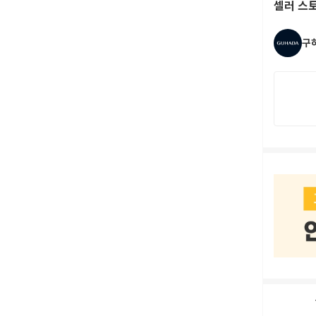
셀러 스
구