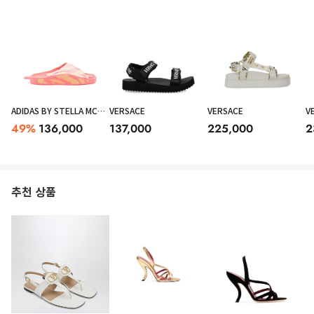
ADIDAS BY STELLA MCCARTNEY
VERSACE
VERSACE
V
49
%
136,000
137,000
225,000
2
추천 상품