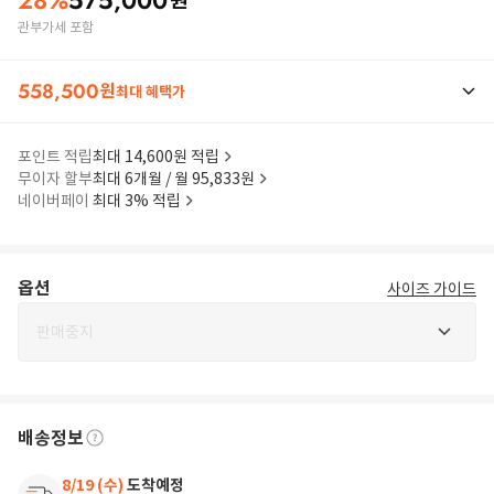
28
%
575,000
원
관부가세 포함
558,500
원
최대 혜택가
포인트 적립
최대 14,600원 적립
무이자 할부
최대 6개월 / 월 95,833원
네이버페이
최대 3% 적립
옵션
사이즈 가이드
판매중지
배송정보
8/19 (수)
도착예정