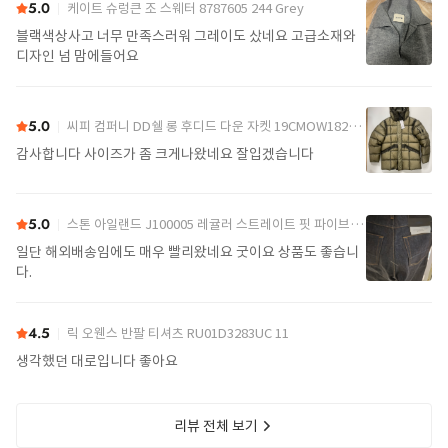
5.0
케이트 슈렁큰 조 스웨터 8787605 244 Grey
블랙색상사고 너무 만족스러워 그레이도 샀네요 고급소재와
디자인 넘 맘에들어요
5.0
씨피 컴퍼니 DD쉘 롱 후디드 다운 자켓 19CMOW182A110416A 356 Green
감사합니다 사이즈가 좀 크게나왔네요 잘입겠습니다
5.0
스톤 아일랜드 J100005 레귤러 스트레이트 핏 파이브 포켓 진 K2S15J100005S00J8 VJ200 Blue
일단 해외배송임에도 매우 빨리왔네요 굿이요 상품도 좋습니
다.
4.5
릭 오웬스 반팔 티셔츠 RU01D3283UC 11
생각했던 대로입니다 좋아요
리뷰 전체 보기