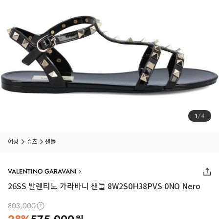
1
/
4
여성
슈즈
샌들
VALENTINO GARAVANI
26SS
발렌티노 가라바니 샌들 8W2S0H38PVS 0NO Nero
803,000