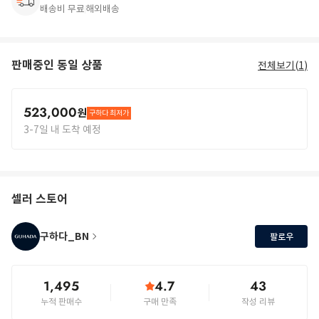
배송비 무료
해외배송
판매중인 동일 상품
전체보기(
1
)
523,000
원
구하다 최저가
3-7일 내 도착 예정
셀러 스토어
구하다_BN
팔로우
1,495
4.7
43
누적 판매수
구매 만족
작성 리뷰