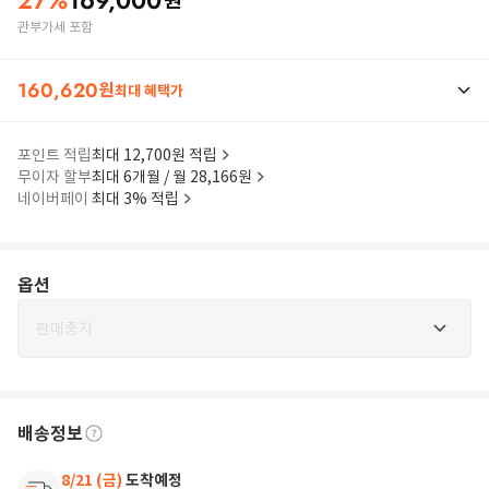
27
%
169,000
원
관부가세 포함
160,620
원
최대 혜택가
포인트 적립
최대 12,700원 적립
무이자 할부
최대 6개월 / 월 28,166원
네이버페이
최대 3% 적립
옵션
판매중지
배송정보
8/21 (금)
도착예정