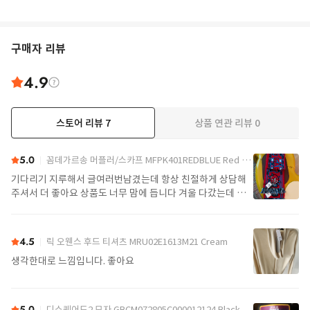
구매자 리뷰
4.9
스토어 리뷰
7
상품 연관 리뷰
0
더보기
5.0
꼼데가르송 머플러/스카프 MFPK401REDBLUE Red blue
기다리기 지루해서 글여러번남겼는데 항상 친절하게 상담해
주셔서 더 좋아요 상품도 너무 맘에 듭니다 겨울 다갔는데 연
말이 또 기다려지네요
4.5
릭 오웬스 후드 티셔츠 MRU02E1613M21 Cream
생각한대로 느낌입니다. 좋아요
5.0
디스퀘어드2 모자 GBCM072805C000012124 Black