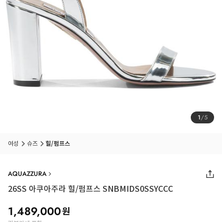
1
/
5
여성
슈즈
힐/펌프스
AQUAZZURA
26SS
아쿠아주라 힐/펌프스 SNBMIDS0SSYCCC
1,489,000
원