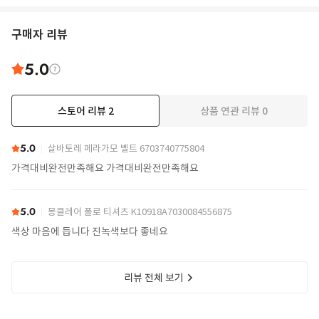
구매자 리뷰
5.0
스토어 리뷰
2
상품 연관 리뷰
0
5.0
살바토레 페라가모 벨트 6703740775804
가격대비완전만족해요 가격대비완전만족해요
5.0
몽클레어 폴로 티셔츠 K10918A7030084556875
색상 마음에 듭니다 진녹색보다 좋네요
리뷰 전체 보기