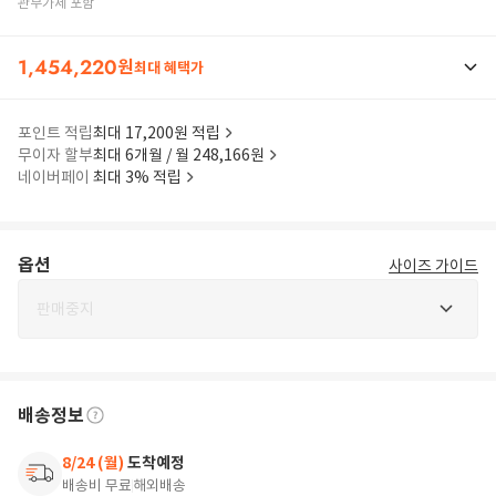
관부가세 포함
1,454,220
원
최대 혜택가
포인트 적립
최대 17,200원 적립
무이자 할부
최대 6개월 / 월 248,166원
네이버페이
최대 3% 적립
옵션
사이즈 가이드
판매중지
배송정보
8/24 (월)
도착예정
배송비 무료
해외배송