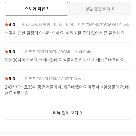
스토어 리뷰
3
상품 연관 리뷰
0
4.0
[키즈] 스텔라 맥카트니 스트레이트 팬츠 TX6R40 Z0536 961 Black
색감이 진한 검정이 아니라 연해요. 허리조절 끈이 없어서 좀 불편해요.
5.0
모우 부츠 FW531007K ARGMUL MultiColour
다는38사이즈보다 크게나왔네요 실물이훨씬예쁘고..배송도빠르네요
5.0
모우 부츠 FW101120K AGAPET Green
240사이즈로38이 좋은거같아서..재구매했어요 따듯하고엄청좋아요..배
송도빠르네요
리뷰 전체 보기