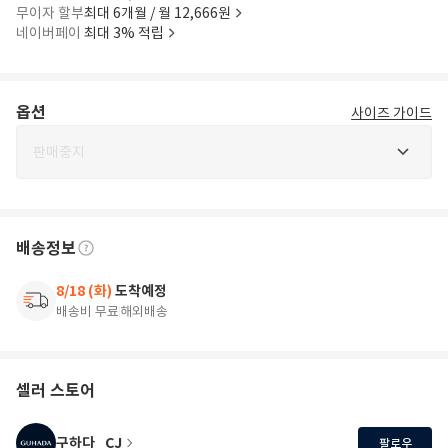
무이자 할부
최대 6개월 / 월 12,666원
네이버페이
최대 3% 적립
옵션
사이즈 가이드
판매중지
배송정보
8/18 (화)
도착예정
배송비 무료
해외배송
셀러 스토어
구하다_CJ
팔로우