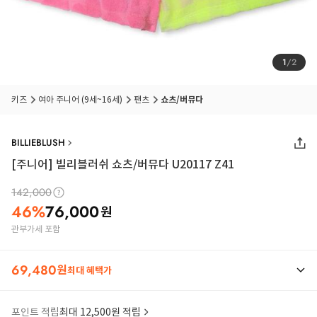
1
/
2
키즈
여아 주니어 (9세~16세)
팬츠
쇼츠/버뮤다
BILLIEBLUSH
[주니어] 빌리블러쉬 쇼츠/버뮤다 U20117 Z41
142,000
46
%
76,000
원
관부가세 포함
69,480
원
최대 혜택가
포인트 적립
최대 12,500원 적립