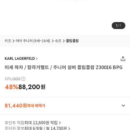
1
/
1
품절 임박
상품입니다
키즈
여아 주니어 (9세~16세)
슈즈
플립플랍
KARL LAGERFELD
미세 하자 / 칼라거펠트 / 주니어 실버 플립플랍 Z30016 BPG
171,000
48
%
88,200
원
81,440
원
최대 혜택가
포인트 적립
최대 12,600원 적립
무이자 할부
최대 6개월 / 월 14,700원