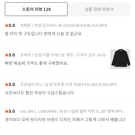
스토어 리뷰
129
상품 연관 리뷰
0
더보기
5.0
레페토 / 여성 조지아나 45 V4223VVE410 BLACK BPG
딸 아이 첫 구두입니다 편하게 신을 것 같군요
5.0
르메르 / 남성 더블 브레스트 재킷 - 드라이 실크 JA1097 LF1308 블랙 BPG
빠른 배송에 가격도 좋게 구매했어요.
5.0
꼬르넬리아니 / 남성 빅포켓 자켓 75XET4 5120123 042 BPG
사진보다도 훨씬 색상이 고급스럽습니다
5.0
SALON C. LUNDMAN / 남성 나일론 봄버 자켓 CL207 블랙 BPG
생각보다 오버 핏이지만 브랜드 디자인 자체가 그렇게 나와서 예쁩니다