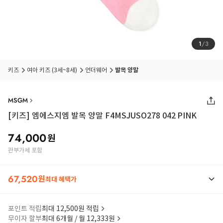
1
/
3
키즈
여아 키즈 (3세~8세)
언더웨어
발목 양말
MSGM
[키즈] 엠에스지엠 발목 양말 F4MSJUSO278 042 PINK
74,000
원
관부가세 포함
67,520
원
최대 혜택가
포인트 적립
최대 12,500원 적립
무이자 할부
최대 6개월 / 월 12,333원