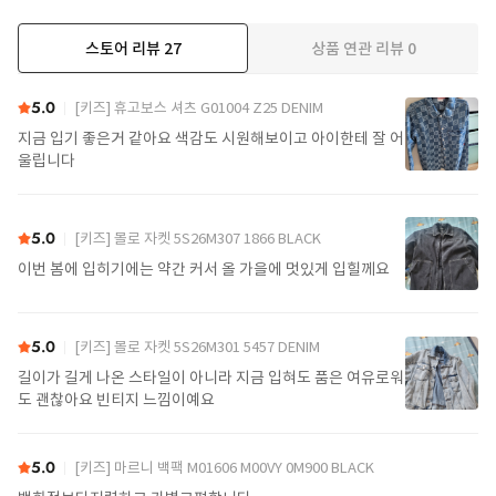
스토어 리뷰
27
상품 연관 리뷰
0
더보기
5.0
[키즈] 휴고보스 셔츠 G01004 Z25 DENIM
지금 입기 좋은거 같아요 색감도 시원해보이고 아이한테 잘 어
울립니다
5.0
[키즈] 몰로 자켓 5S26M307 1866 BLACK
이번 봄에 입히기에는 약간 커서 올 가을에 멋있게 입힐께요
5.0
[키즈] 몰로 자켓 5S26M301 5457 DENIM
길이가 길게 나온 스타일이 아니라 지금 입혀도 품은 여유로워
도 괜찮아요 빈티지 느낌이예요
5.0
[키즈] 마르니 백팩 M01606 M00VY 0M900 BLACK
Color: Pink