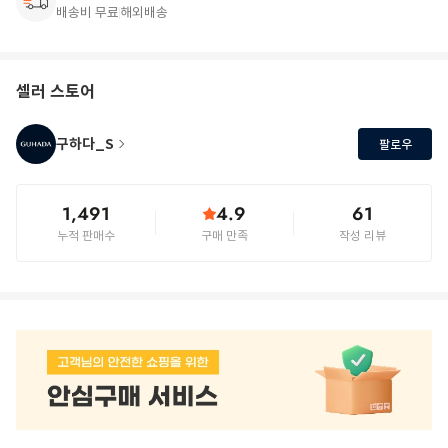
배송비 무료
해외배송
셀러 스토어
구하다_S
팔로우
1,491
4.9
61
누적 판매수
구매 만족
작성 리뷰