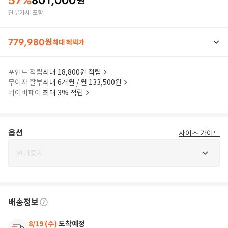
57
%
801,000
원
관부가세 포함
779,980
원
최대 혜택가
포인트 적립
최대 18,800원 적립
무이자 할부
최대 6개월 / 월 133,500원
네이버페이
최대 3% 적립
옵션
사이즈 가이드
판매중지
배송정보
8/19 (수)
도착예정