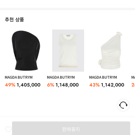
추천 상품
MAGDA BUTRYM
MAGDA BUTRYM
MAGDA BUTRYM
M
49
%
1,405,000
6
%
1,148,000
43
%
1,142,000
2
판매중지