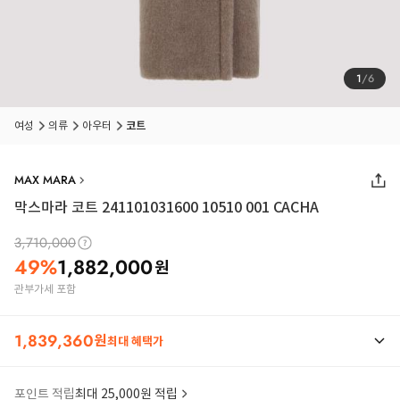
1
/
6
여성
의류
아우터
코트
MAX MARA
막스마라 코트 241101031600 10510 001 CACHA
3,710,000
49
%
1,882,000
원
관부가세 포함
1,839,360
원
최대 혜택가
포인트 적립
최대 25,000원 적립