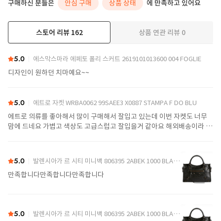
구매하신 분들은
안심 구매
상품 상태
에 만족하고 있어요
스토어 리뷰
162
상품 연관 리뷰
0
더보기
5.0
에스막스마라 에페토 폴리 스커트 2619101013600 004 FOGLIE
디자인이 원하던 치마예요~~
5.0
에트로 자켓 WRBA0062 99SAEE3 X0887 STAMPA F DO BLU
에트로 의류를 좋아해서 많이 구매해서 잘입고 있는데 이번 자켓도 너무
맘에 드네요 가볍고 색상도 고급스럽고 잘입을거 같아요 해외배송이라 기
다리는게 좀 지루하지만 좋은상품 좋은가격으로 구매하니 감수해야죠 감
사합니다!
5.0
발렌시아가 르 시티 미니백 806395 2ABEK 1000 BLACK
만족합니다만족합니다만족합니다
5.0
발렌시아가 르 시티 미니백 806395 2ABEK 1000 BLACK