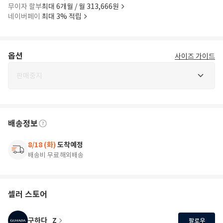
무이자 할부
최대 6개월 / 월 313,666원
네이버페이
최대 3% 적립
옵션
사이즈 가이드
판매중지
배송정보
8/18 (화)
도착예정
배송비 무료
해외배송
셀러 스토어
구하다_Z
팔로우