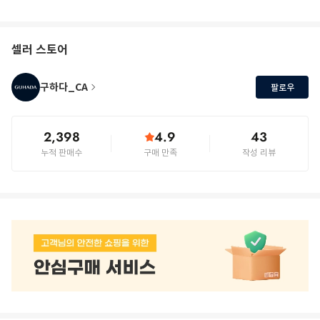
셀러 스토어
구하다_CA
팔로우
2,398
4.9
43
누적 판매수
구매 만족
작성 리뷰