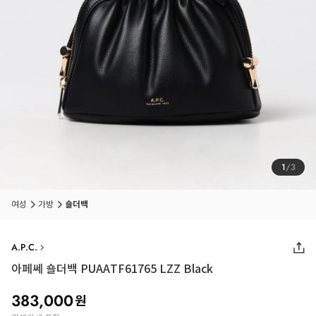
1
/
3
여성
가방
숄더백
A.P.C.
아페쎄 숄더백 PUAATF61765 LZZ Black
383,000
원