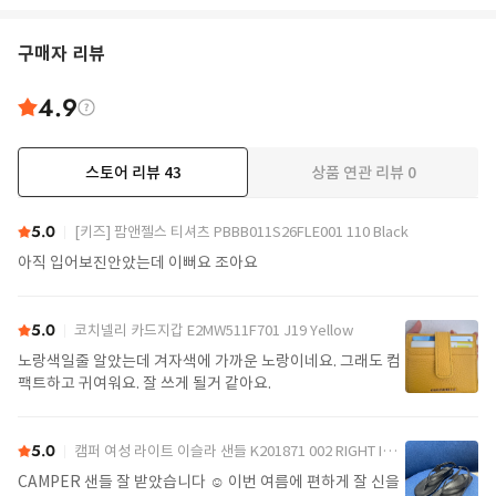
구매자 리뷰
4.9
스토어 리뷰
43
상품 연관 리뷰
0
더보기
5.0
[키즈] 팜앤젤스 티셔츠 PBBB011S26FLE001 110 Black
아직 입어보진안았는데 이뻐요 조아요
5.0
코치넬리 카드지갑 E2MW511F701 J19 Yellow
노랑색일줄 알았는데 겨자색에 가까운 노랑이네요. 그래도 컴
팩트하고 귀여워요. 잘 쓰게 될거 같아요.
5.0
캠퍼 여성 라이트 이슬라 샌들 K201871 002 RIGHT ISLA 0 Black
CAMPER 샌들 잘 받았습니다 ☺️ 이번 여름에 편하게 잘 신을