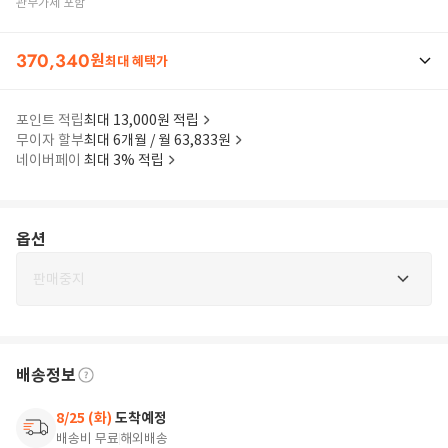
관부가세 포함
370,340
원
최대 혜택가
포인트 적립
최대 13,000원 적립
무이자 할부
최대 6개월 / 월 63,833원
네이버페이
최대 3% 적립
옵션
판매중지
배송정보
8/25 (화)
도착예정
배송비 무료
해외배송