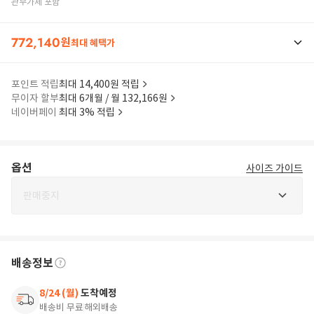
관부가세 포함
772,140
원
최대 혜택가
포인트 적립
최대 14,400원 적립
무이자 할부
최대 6개월 / 월 132,166원
네이버페이
최대 3% 적립
옵션
사이즈 가이드
판매중지
배송정보
8/24 (월)
도착예정
배송비 무료
해외배송