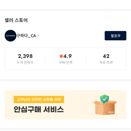
셀러 스토어
구하다_CA
팔로우
2,398
4.9
42
누적 판매수
구매 만족
작성 리뷰