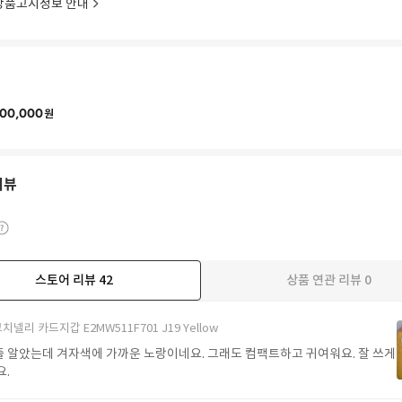
상품고시정보 안내
00,000
원
리뷰
스토어 리뷰
42
상품 연관 리뷰
0
더보기
치넬리 카드지갑 E2MW511F701 J19 Yellow
 알았는데 겨자색에 가까운 노랑이네요. 그래도 컴팩트하고 귀여워요. 잘 쓰게
요.