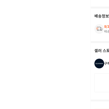
배송정보
8/
배
셀러 스
구