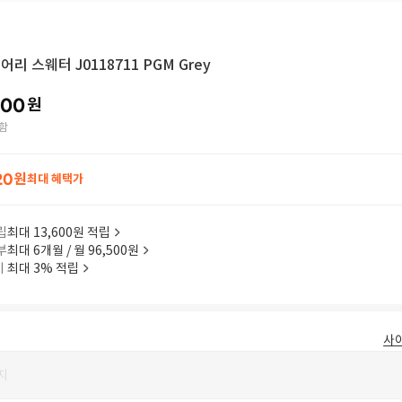
어리 스웨터 J0118711 PGM Grey
000
원
함
20
원
최대 혜택가
립
최대 13,600원 적립
부
최대 6개월 / 월 96,500원
이
최대 3% 적립
사
지