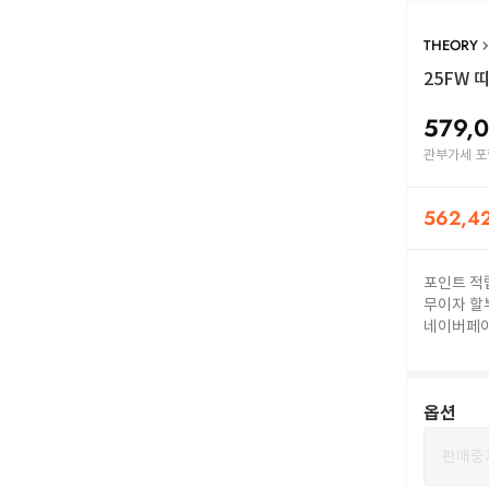
THEORY
25FW
띠
579,
관부가세 포
562,4
포인트 적
무이자 할
네이버페
옵션
판매중