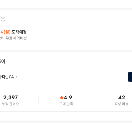
24 (월)
도착예정
송비 무료
해외배송
토어
하다_CA
2,397
4.9
42
누적 판매수
구매 만족
작성 리뷰