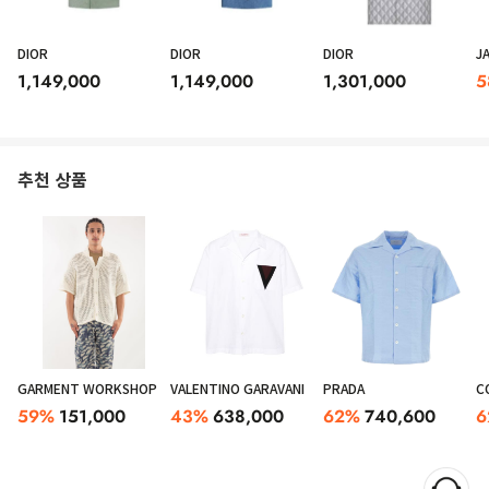
DIOR
DIOR
DIOR
J
1,149,000
1,149,000
1,301,000
5
추천 상품
GARMENT WORKSHOP
VALENTINO GARAVANI
PRADA
C
59
%
151,000
43
%
638,000
62
%
740,600
6