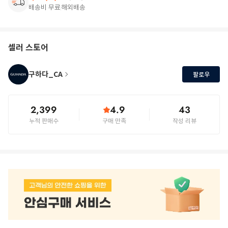
배송비 무료
해외배송
셀러 스토어
구하다_CA
팔로우
2,399
4.9
43
누적 판매수
구매 만족
작성 리뷰