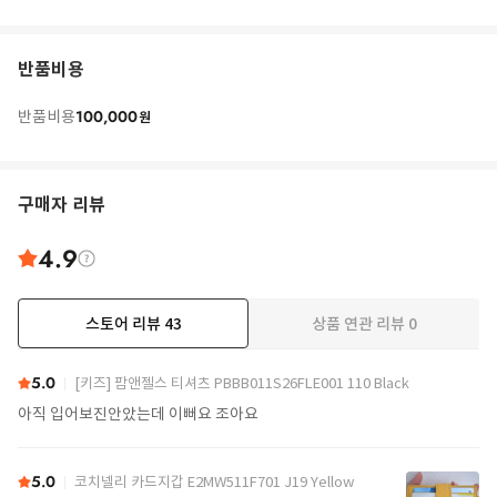
반품비용
100,000
반품비용
원
구매자 리뷰
4.9
스토어 리뷰
43
상품 연관 리뷰
0
더보기
5.0
[키즈] 팜앤젤스 티셔츠 PBBB011S26FLE001 110 Black
아직 입어보진안았는데 이뻐요 조아요
5.0
코치넬리 카드지갑 E2MW511F701 J19 Yellow