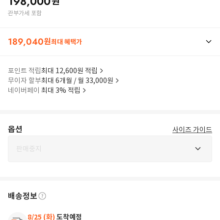
198,000
원
관부가세 포함
189,040
원
최대 혜택가
포인트 적립
최대 12,600원 적립
무이자 할부
최대 6개월 / 월 33,000원
네이버페이
최대 3% 적립
옵션
사이즈 가이드
판매중지
배송정보
8/25 (화)
도착예정