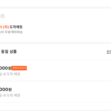
25 (화)
도착예정
송비 무료
해외배송
 동일 상품
전
000
원
구하다 최저가
4일 내 도착 예정
,000
원
4일 내 도착 예정