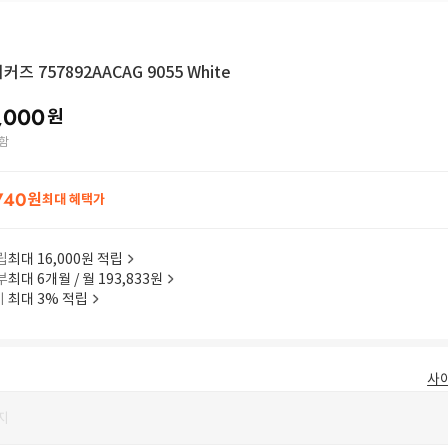
즈 757892AACAG 9055 White
,000
원
함
740
원
최대 혜택가
립
최대 16,000원 적립
부
최대 6개월 / 월 193,833원
이
최대 3% 적립
사
지