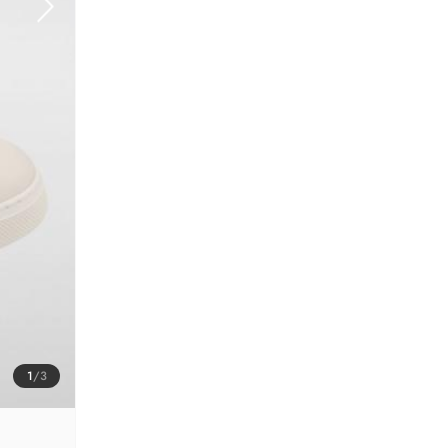
1
/
3