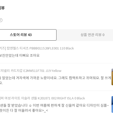
리뷰
스토어 리뷰
43
상품 연관 리뷰
0
더보기
키즈] 팜앤젤스 티셔츠 PBBB011S26FLE001 110 Black
보진안았는데 이뻐요 조아요
치넬리 카드지갑 E2MW511F701 J19 Yellow
 알았는데 겨자색에 가까운 노랑이네요. 그래도 컴팩트하고 귀여워요. 잘 쓰게
요.
퍼 여성 라이트 이슬라 샌들 K201871 002 RIGHT ISLA 0 Black
샌들 잘 받았습니다 ☺️ 이번 여름에 편하게 잘 신을꺼 같아요 디자인이 심플~
어떤 옷이든 다 잘 어울려서 좋아요>_<