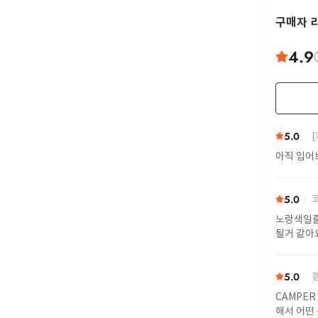
구매자 
4.9
5.0
[
아직 입어
5.0
코
노랑색일줄
될거 같아
5.0
캠
CAMPER 
해서 