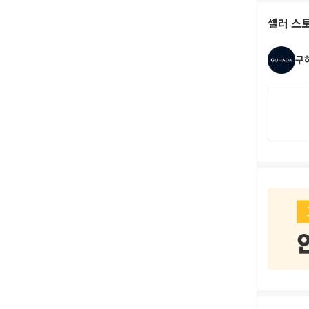
셀러 스
구