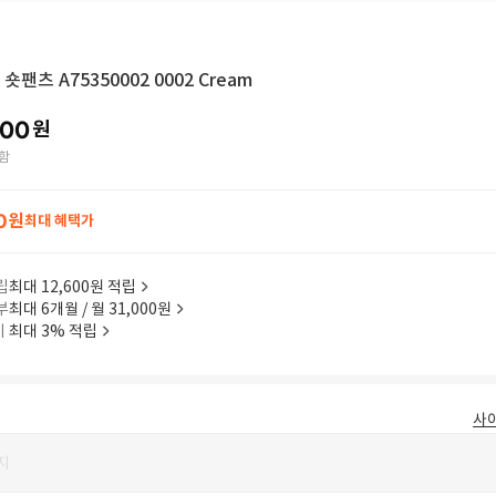
팬츠 A75350002 0002 Cream
000
원
함
0
원
최대 혜택가
립
최대 12,600원 적립
부
최대 6개월 / 월 31,000원
이
최대 3% 적립
사
지