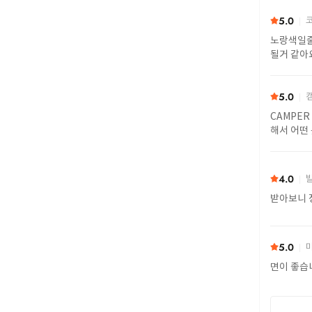
5.0
코
노랑색일줄
될거 같아
5.0
캠
CAMPER 
해서 
4.0
발
받아보니 
5.0
미
면이 좋습