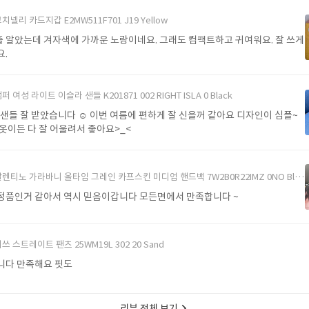
치넬리 카드지갑 E2MW511F701 J19 Yellow
 알았는데 겨자색에 가까운 노랑이네요. 그래도 컴팩트하고 귀여워요. 잘 쓰게
요.
퍼 여성 라이트 이슬라 샌들 K201871 002 RIGHT ISLA 0 Black
샌들 잘 받았습니다 ☺️ 이번 여름에 편하게 잘 신을꺼 같아요 디자인이 심플~
어떤 옷이든 다 잘 어울려서 좋아요>_<
렌티노 가라바니 올타임 그레인 카프스킨 미디엄 핸드백 7W2B0R22IMZ 0NO Black
정품인거 같아서 역시 믿음이갑니다 모든면에서 만족합니다 ~
쓰 스트레이트 팬츠 25WM19L 302 20 Sand
니다 만족해요 핏도
리뷰 전체 보기