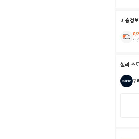
배송정보
8/
배
셀러 스
구