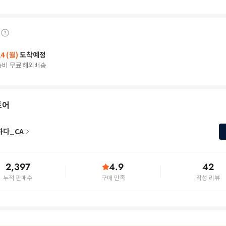
24 (월)
도착예정
송비 무료
해외배송
토어
하다_CA
2,397
4.9
42
누적 판매수
구매 만족
작성 리뷰