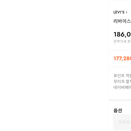
LEVI'S
리바이스 숏
186,
관부가세 포
177,28
포인트 적
무이자 할
네이버페
옵션
판매중