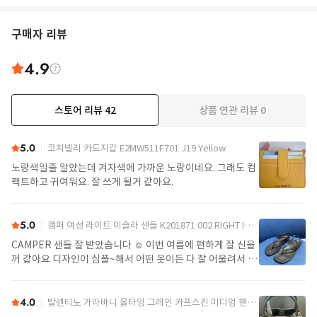
구매자 리뷰
4.9
스토어 리뷰
42
상품 연관 리뷰
0
더보기
5.0
코치넬리 카드지갑 E2MW511F701 J19 Yellow
노랑색일줄 알았는데 겨자색에 가까운 노랑이네요. 그래도 컴
팩트하고 귀여워요. 잘 쓰게 될거 같아요.
5.0
캠퍼 여성 라이트 이슬라 샌들 K201871 002 RIGHT ISLA 0 Black
CAMPER 샌들 잘 받았습니다 ☺️ 이번 여름에 편하게 잘 신을
꺼 같아요 디자인이 심플~해서 어떤 옷이든 다 잘 어울려서 좋
아요>_<
4.0
발렌티노 가라바니 올타임 그레인 카프스킨 미디엄 핸드백 7W2B0R22IMZ 0NO Black