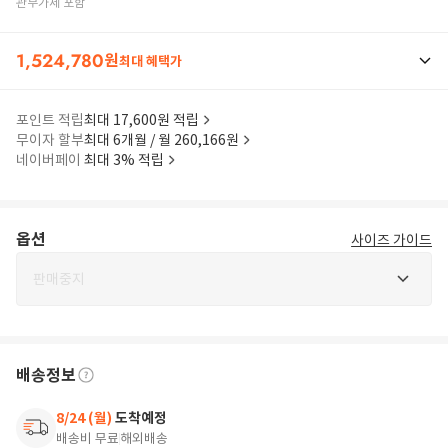
관부가세 포함
1,524,780
원
최대 혜택가
포인트 적립
최대 17,600원 적립
무이자 할부
최대 6개월 / 월 260,166원
네이버페이
최대 3% 적립
옵션
사이즈 가이드
판매중지
배송정보
8/24 (월)
도착예정
배송비 무료
해외배송