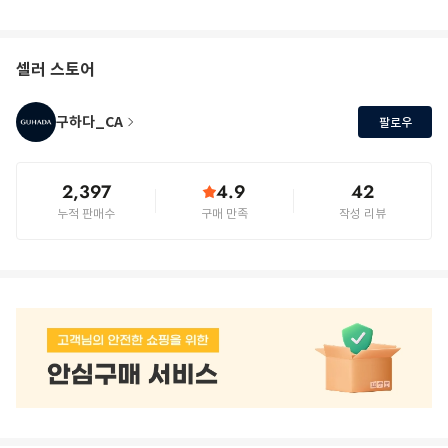
셀러 스토어
구하다_CA
팔로우
2,397
4.9
42
누적 판매수
구매 만족
작성 리뷰