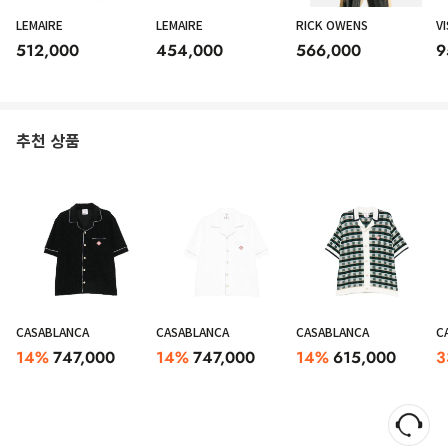
LEMAIRE
LEMAIRE
RICK OWENS
VI
512,000
454,000
566,000
9
추천 상품
Casablanca Shirt Men White
CASABLANCA
CASABLANCA
CASABLANCA
C
14
%
747,000
14
%
747,000
14
%
615,000
3