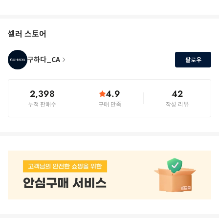
셀러 스토어
구하다_CA
팔로우
2,398
4.9
42
누적 판매수
구매 만족
작성 리뷰