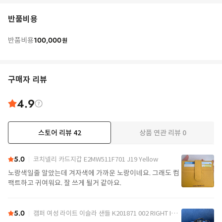
반품비용
100,000
반품비용
원
구매자 리뷰
4.9
스토어 리뷰
42
상품 연관 리뷰
0
더보기
5.0
코치넬리 카드지갑 E2MW511F701 J19 Yellow
노랑색일줄 알았는데 겨자색에 가까운 노랑이네요. 그래도 컴
팩트하고 귀여워요. 잘 쓰게 될거 같아요.
5.0
캠퍼 여성 라이트 이슬라 샌들 K201871 002 RIGHT ISLA 0 Black