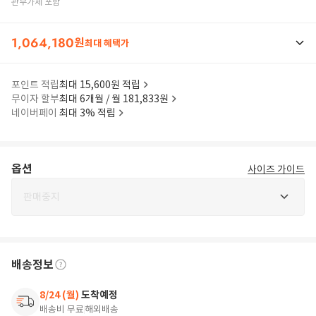
관부가세 포함
1,064,180
원
최대 혜택가
포인트 적립
최대 15,600원 적립
무이자 할부
최대 6개월 / 월 181,833원
네이버페이
최대 3% 적립
옵션
사이즈 가이드
판매중지
배송정보
8/24 (월)
도착예정
배송비 무료
해외배송